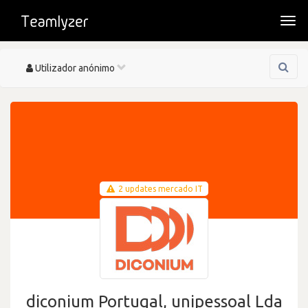
Togg
navi
Toggle
Utilizador anónimo
navigation
2 updates mercado IT
diconium Portugal, unipessoal Lda