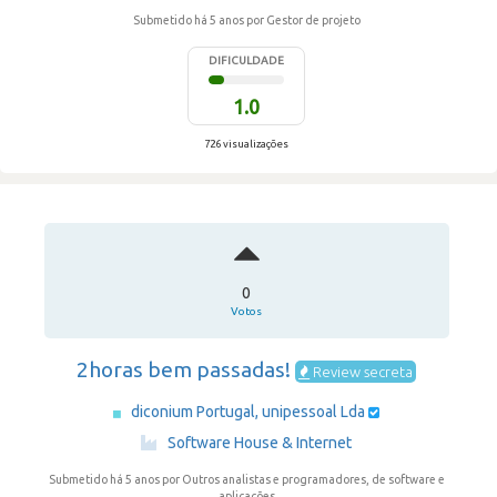
Submetido há 5 anos
por Gestor de projeto
DIFICULDADE
1.0
726 visualizações
0
Votos
2horas bem passadas!
Review secreta
diconium Portugal, unipessoal Lda
·
Software House & Internet
Submetido há 5 anos
por Outros analistas e programadores, de software e
aplicações