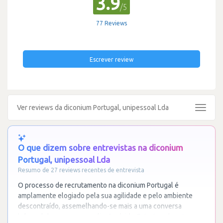
3.9
/5
77 Reviews
Escrever review
Ver reviews da diconium Portugal, unipessoal Lda
Toggle
navigat
O que dizem sobre entrevistas na diconium
Portugal, unipessoal Lda
Resumo de 27 reviews recentes de entrevista
O processo de recrutamento na diconium Portugal é
amplamente elogiado pela sua agilidade e pelo ambiente
descontraído, assemelhando-se mais a uma conversa
informal do que a uma avaliação rígida. Estruturado
…
Ler