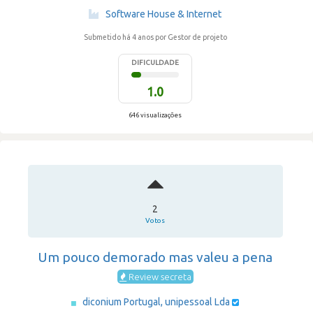
·
Software House & Internet
Submetido há 4 anos
por Gestor de projeto
DIFICULDADE
1.0
646 visualizações
2
Votos
Um pouco demorado mas valeu a pena
Review secreta
diconium Portugal, unipessoal Lda