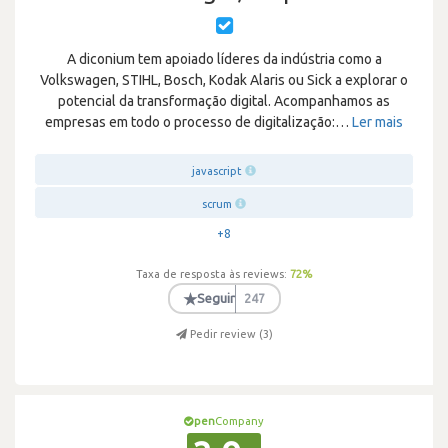
A diconium tem apoiado líderes da indústria como a
Volkswagen, STIHL, Bosch, Kodak Alaris ou Sick a explorar o
potencial da transformação digital. Acompanhamos as
empresas em todo o processo de digitalização:
…
Ler mais
javascript
scrum
+8
Taxa de resposta às reviews:
72
%
★
Seguir
247
Pedir review (
3
)
pen
Company