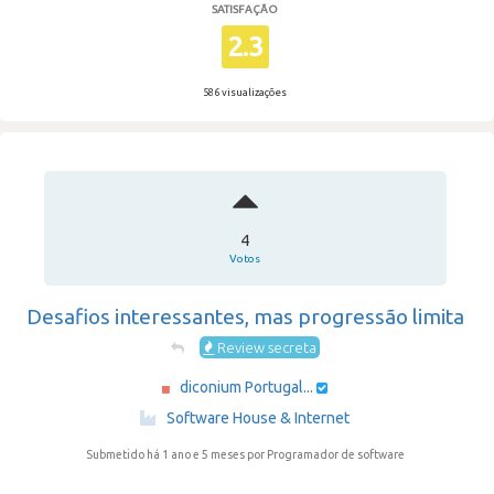
SATISFAÇÃO
2.3
586 visualizações
4
Votos
Desafios interessantes, mas progressão limita
Review secreta
diconium Portugal...
·
Software House & Internet
Submetido há 1 ano e 5 meses
por Programador de software