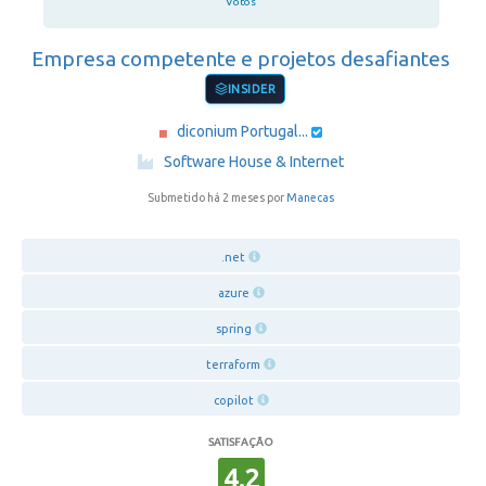
Votos
Empresa competente e projetos desafiantes
INSIDER
diconium Portugal...
·
Software House & Internet
Submetido há 2 meses por
Manecas
.net
azure
spring
terraform
copilot
SATISFAÇÃO
4.2