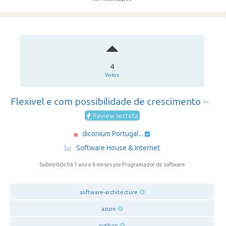
4
Votos
Flexivel e com possibilidade de crescimento
Review secreta
diconium Portugal...
·
Software House & Internet
Submetido há 1 ano e 6 meses
por Programador de software
software-architecture
azure
python