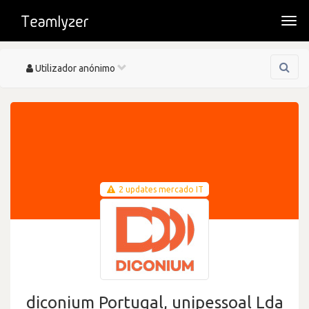
Togg
navi
Toggle
Utilizador anónimo
navigation
2 updates mercado IT
diconium Portugal, unipessoal Lda