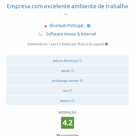
Empresa com excelente ambiente de trabalho
diconium Portugal...
·
Software House & Internet
Submetido há 1 ano e 5 meses
por Técnico de suporte
active-directory
azure
exchange-server
ios
macos
SATISFAÇÃO
4.2
508 visualizações