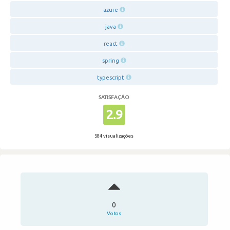
azure
java
react
spring
typescript
SATISFAÇÃO
2.9
584 visualizações
0
Votos