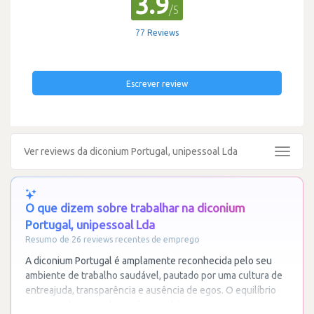
3.9
/5
77 Reviews
Escrever review
Ver reviews da diconium Portugal, unipessoal Lda
Toggle
navigat
O que dizem sobre trabalhar na diconium
Portugal, unipessoal Lda
Resumo de 26 reviews recentes de emprego
A diconium Portugal é amplamente reconhecida pelo seu
ambiente de trabalho saudável, pautado por uma cultura de
entreajuda, transparência e ausência de egos. O equilíbrio
entre a vida pessoal e profissional é
…
Ler mais