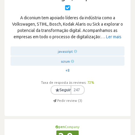
A diconium tem apoiado líderes da indústria como a
Volkswagen, STIHL, Bosch, Kodak Alaris ou Sick a explorar o
potencial da transformação digital. Acompanhamos as
empresas em todo o processo de digitalização:
…
Ler mais
javascript
scrum
+8
Taxa de resposta às reviews:
72
%
★
Seguir
247
Pedir review (
3
)
pen
Company