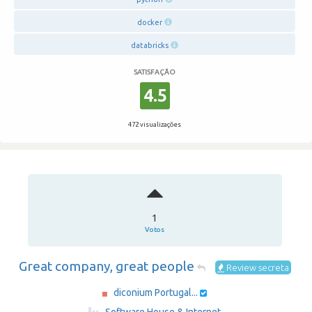
docker
databricks
SATISFAÇÃO
4.5
472 visualizações
1
Votos
Great company, great people
Review secreta
diconium Portugal...
·