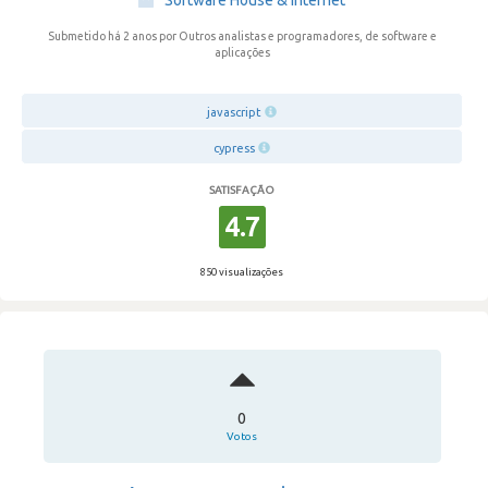
Software House & Internet
Submetido há 2 anos
por Outros analistas e programadores, de software e
aplicações
javascript
cypress
SATISFAÇÃO
4.7
850 visualizações
0
Votos