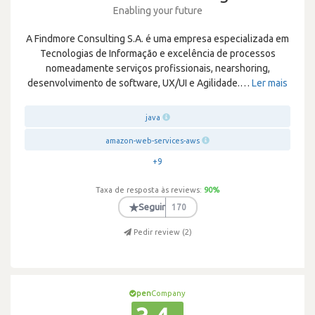
Enabling your future
A Findmore Consulting S.A. é uma empresa especializada em
Tecnologias de Informação e excelência de processos
nomeadamente serviços profissionais, nearshoring,
desenvolvimento de software, UX/UI e Agilidade.
…
Ler mais
java
amazon-web-services-aws
+9
Taxa de resposta às reviews:
90
%
★
Seguir
170
Pedir review (
2
)
pen
Company