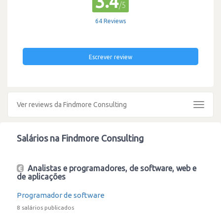
3.4
/5
64 Reviews
Escrever review
Ver reviews da Findmore Consulting
Toggle
navigat
Salários na Findmore Consulting
Analistas e programadores, de software, web e
de aplicações
Programador de software
8 salários publicados