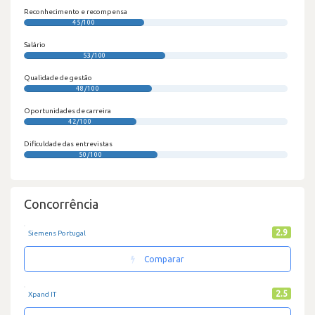
Reconhecimento e recompensa
45/100
Salário
53/100
Qualidade de gestão
48/100
Oportunidades de carreira
42/100
Dificuldade das entrevistas
50/100
Concorrência
2.9
Siemens Portugal
Comparar
2.5
Xpand IT