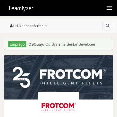
Togg
navi
Toggle
Utilizador anónimo
navigation
OSQuay:
OutSystems Senior Developer