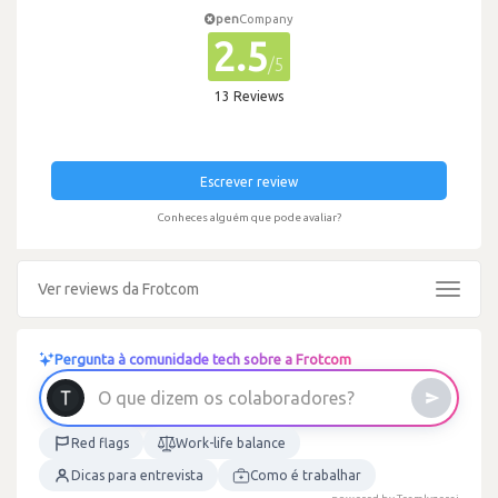
pen
Company
2.5
/5
13 Reviews
Escrever review
Conheces alguém que pode avaliar?
Ver reviews da Frotcom
Toggle
navigat
Pergunta à comunidade tech sobre a Frotcom
O
q
u
e
d
i
z
e
m
o
s
c
o
l
a
b
o
r
a
d
o
r
e
s
?
Red flags
Work-life balance
Dicas para entrevista
Como é trabalhar