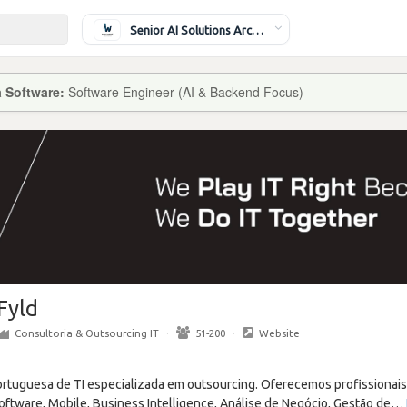
Senior AI Solutions Architect
a Software:
Software Engineer (AI & Backend Focus)
Fyld
Consultoria & Outsourcing IT
·
51-200
·
Website
ortuguesa de TI especializada em outsourcing. Oferecemos profissionais
tware, Mobile, Business Intelligence, Análise de Negócio, Gestão de
…