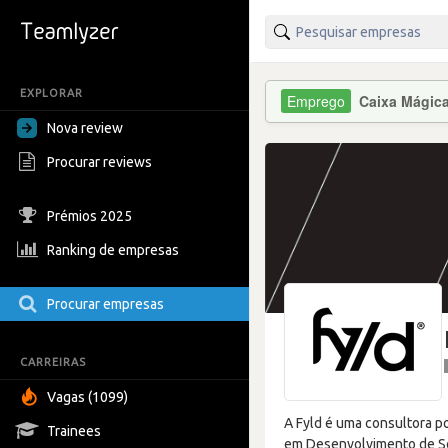
EXPLORAR
Caixa Mágic
Nova review
Procurar reviews
Prémios 2025
Ranking de empresas
Procurar empresas
CARREIRAS
Vagas (1099)
A Fyld é uma consultora p
Trainees
em Desenvolvimento de Sof