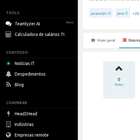
TOOLS
+20
javascript
java
Novo!
Teamlyzer AI
Calculadora de salários TI
Visão geral
Empre
CONTEÚDO
Notícias IT
Despedimentos
0
Blog
Votos
COMPARAR
Head2Head
Indústrias
Empresas remote