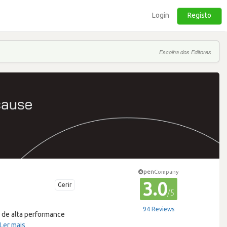
Login
Registo
Escolha dos Editores
pen
Company
3.0
Gerir
/5
94 Reviews
 de alta performance
Ler mais