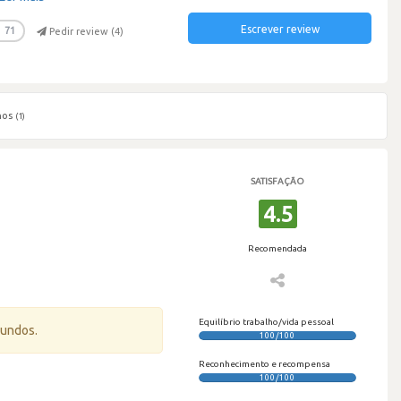
Escrever review
71
Pedir review (
4
)
hos
(1)
SATISFAÇÃO
4.5
Recomendada
Equilíbrio trabalho/vida pessoal
gundos.
100/100
Reconhecimento e recompensa
100/100