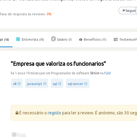
★
Seguir
Taxa de resposta às reviews:
0
%
go
Entrevista
Salário
Benefícios
Testemun
(16)
(78)
(7)
(17)
"Empresa que valoriza os funcionarios"
há 1 ano e 10 meses por um Programador de software
Sénior
na
Fyld
c#
javascript
sql
sql-server
Erro:
É necessário o
registo
para ler a review. É anónimo, são 30 se