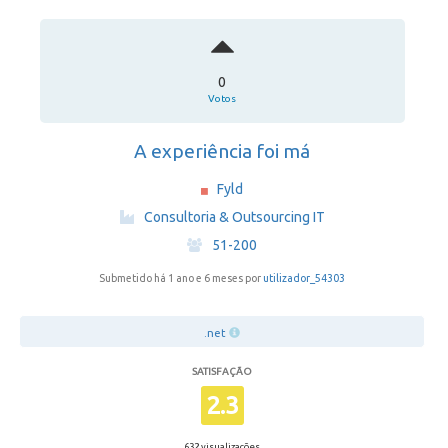
0
Votos
A experiência foi má
Fyld
·
Consultoria & Outsourcing IT
·
51-200
Submetido há 1 ano e 6 meses por
utilizador_54303
.net
SATISFAÇÃO
2.3
632 visualizações