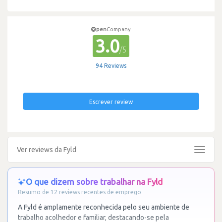
pen
Company
3.0
/5
94 Reviews
Escrever review
Ver reviews da Fyld
Toggle
navigat
O que dizem sobre trabalhar na Fyld
Resumo de 12 reviews recentes de emprego
A Fyld é amplamente reconhecida pelo seu ambiente de
trabalho acolhedor e familiar, destacando-se pela