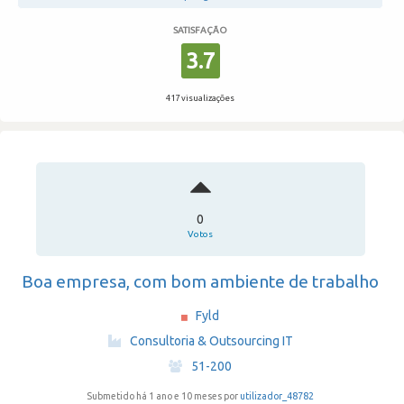
SATISFAÇÃO
3.7
417 visualizações
0
Votos
Boa empresa, com bom ambiente de trabalho
Fyld
·
Consultoria & Outsourcing IT
·
51-200
Submetido há 1 ano e 10 meses por
utilizador_48782