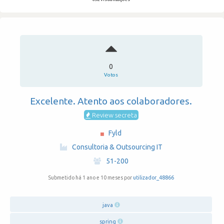
0
Votos
Excelente. Atento aos colaboradores.
Review secreta
Fyld
·
Consultoria & Outsourcing IT
·
51-200
Submetido há 1 ano e 10 meses por
utilizador_48866
java
spring