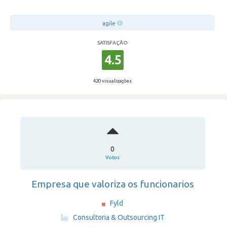
agile
SATISFAÇÃO
4.5
420 visualizações
0
Votos
Empresa que valoriza os funcionarios
Fyld
·
Consultoria & Outsourcing IT