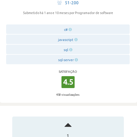
·
51-200
Submetido há 1 ano e 10 meses
por Programador de software
c#
javascript
sql
sql-server
SATISFAÇÃO
4.5
458 visualizações
1