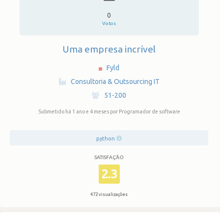
0
Votos
Uma empresa incrível
Fyld
·
Consultoria & Outsourcing IT
·
51-200
Submetido há 1 ano e 4 meses
por Programador de software
python
SATISFAÇÃO
2.3
472 visualizações