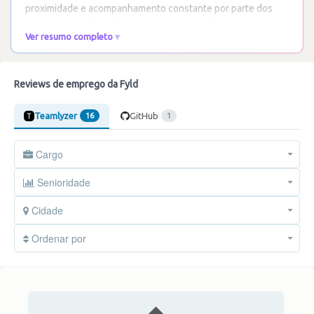
proximidade e acompanhamento constante por parte dos
gestores. A cultura da empresa promove o bem-estar e
…
Ver resumo completo
Ler mais
Reviews de emprego da Fyld
Teamlyzer
GitHub
16
1
Cargo
Senioridade
Cidade
Ordenar por