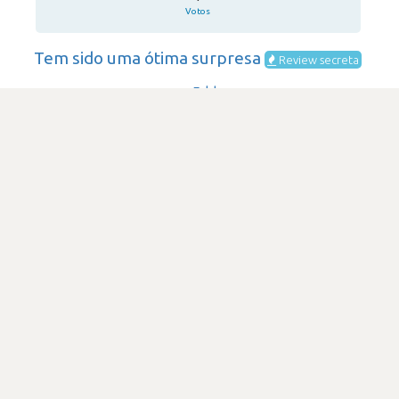
Votos
Tem sido uma ótima surpresa
Review secreta
Fyld
·
Consultoria & Outsourcing IT
·
51-200
Submetido há 1 ano e 10 meses
por Programador de software
github
javascript
postgresql
gcp-google-cloud-platform
SATISFAÇÃO
5.0