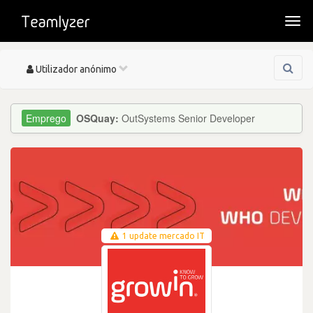
Togg
navi
Toggle
Utilizador anónimo
navigation
OSQuay:
OutSystems Senior Developer
1 update mercado IT