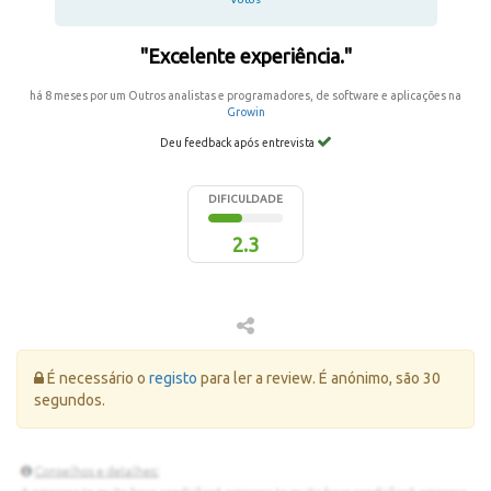
"Excelente experiência."
há 8 meses por um Outros analistas e programadores, de software e aplicações na
Growin
Deu feedback após entrevista
DIFICULDADE
2.3
Erro:
É necessário o
registo
para ler a review. É anónimo, são 30
segundos.