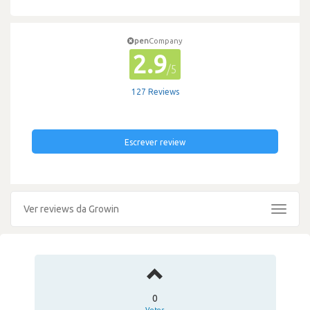
pen
Company
2.9
/5
127 Reviews
Escrever review
Ver reviews da Growin
Toggle
navigat
0
Votos