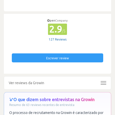
pen
Company
2.9
/5
127 Reviews
Escrever review
Ver reviews da Growin
Toggle
navigat
O que dizem sobre entrevistas na Growin
Resumo de 63 reviews recentes de entrevista
O processo de recrutamento na Growin é caracterizado por