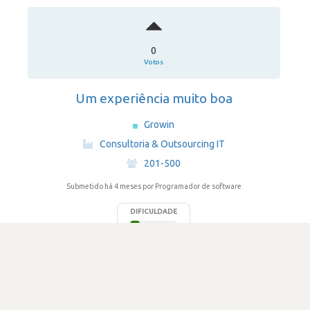
0
Votos
Um experiência muito boa
Growin
·
Consultoria & Outsourcing IT
·
201-500
Submetido há 4 meses
por Programador de software
DIFICULDADE
1.0
78 visualizações