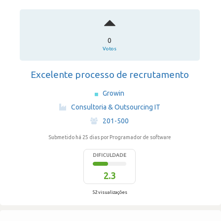
0
Votos
Excelente processo de recrutamento
Growin
·
Consultoria & Outsourcing IT
·
201-500
Submetido há 25 dias
por Programador de software
DIFICULDADE
2.3
52 visualizações