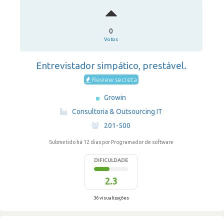
0
Votos
Entrevistador simpático, prestável.
Review secreta
Growin
·
Consultoria & Outsourcing IT
·
201-500
Submetido há 12 dias
por Programador de software
DIFICULDADE
2.3
36 visualizações