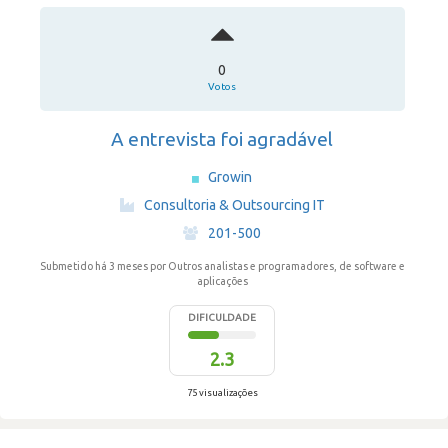
0
Votos
A entrevista foi agradável
Growin
·
Consultoria & Outsourcing IT
·
201-500
Submetido há 3 meses
por Outros analistas e programadores, de software e
aplicações
DIFICULDADE
2.3
75 visualizações