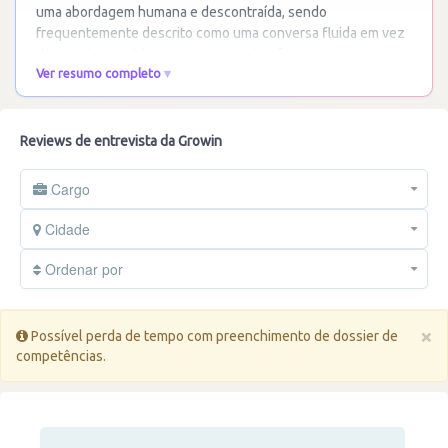
uma abordagem humana e descontraída, sendo
frequentemente descrito como uma conversa fluida em vez
de um interrogatório. As etapas iniciais focam-se no
…
Ler
Ver resumo completo
mais
Reviews de entrevista da Growin
Cargo
Cidade
Ordenar por
×
Possível perda de tempo com preenchimento de dossier de
competências.