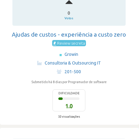
0
Votos
Ajudas de custos - experiência a custo zero
Review secreta
Growin
·
Consultoria & Outsourcing IT
·
201-500
Submetido há 8 dias
por Programador de software
DIFICULDADE
1.0
32 visualizações