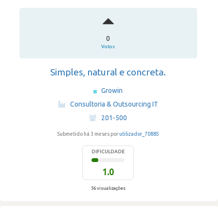
0
Votos
Simples, natural e concreta.
Growin
·
Consultoria & Outsourcing IT
·
201-500
Submetido há 3 meses por
utilizador_70885
DIFICULDADE
1.0
56 visualizações