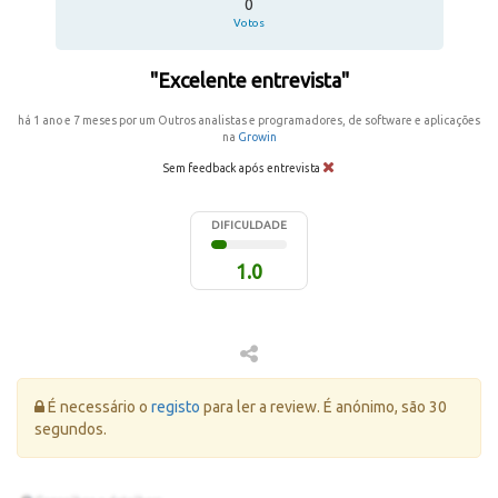
0
Votos
"Excelente entrevista"
há 1 ano e 7 meses por um Outros analistas e programadores, de software e aplicações
na
Growin
Sem feedback após entrevista
DIFICULDADE
1.0
Erro:
É necessário o
registo
para ler a review. É anónimo, são 30
segundos.