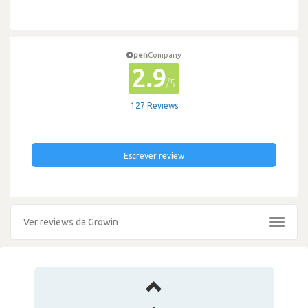
pen
Company
2.9
/5
127 Reviews
Escrever review
Ver reviews da Growin
Toggle
navigat