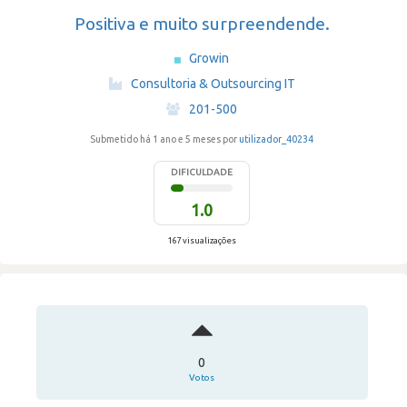
Positiva e muito surpreendende.
Growin
·
Consultoria & Outsourcing IT
·
201-500
Submetido há 1 ano e 5 meses por
utilizador_40234
DIFICULDADE
1.0
167 visualizações
0
Votos