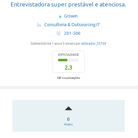
Entrevistadora super prestável e atenciosa.
Growin
·
Consultoria & Outsourcing IT
·
201-500
Submetido há 1 ano e 5 meses por
utilizador_55103
DIFICULDADE
2.3
168 visualizações
0
Votos