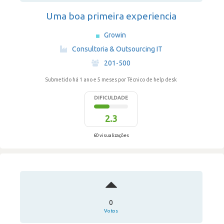
Uma boa primeira experiencia
Growin
·
Consultoria & Outsourcing IT
·
201-500
Submetido há 1 ano e 5 meses
por Técnico de help desk
DIFICULDADE
2.3
60 visualizações
0
Votos