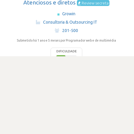
Atenciosos e diretos
Review secreta
Growin
·
Consultoria & Outsourcing IT
·
201-500
Submetido há 1 ano e 5 meses
por Programador web e de multimédia
DIFICULDADE
2.3
142 visualizações
0
Votos