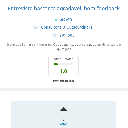
Entrevista bastante agradável, bom feedback
Growin
·
Consultoria & Outsourcing IT
·
201-500
Submetido há 1 ano e 3 meses
por Outros analistas e programadores, de software e
aplicações
DIFICULDADE
1.0
148 visualizações
0
Votos