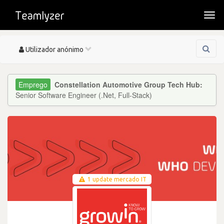
Togg
navi
Toggle
Utilizador anónimo
navigation
Constellation Automotive Group Tech Hub:
Senior Software Engineer (.Net, Full-Stack)
1 update mercado IT