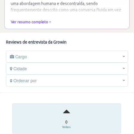
uma abordagem humana e descontraída, sendo
frequentemente descrito como uma conversa fluida em vez
de um interrogatório. As etapas iniciais focam-se no
…
Ler
Ver resumo completo
mais
Reviews de entrevista da Growin
Cargo
Cidade
Ordenar por
0
Votos