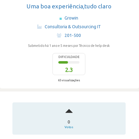
Uma boa experiência,tudo claro
Growin
·
Consultoria & Outsourcing IT
·
201-500
Submetido há 1 ano e 5 meses
por Técnico de help desk
DIFICULDADE
2.3
65 visualizações
0
Votos