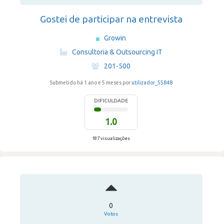
Gostei de participar na entrevista
Growin
·
Consultoria & Outsourcing IT
·
201-500
Submetido há 1 ano e 5 meses por
utilizador_55848
DIFICULDADE
1.0
187 visualizações
0
Votos