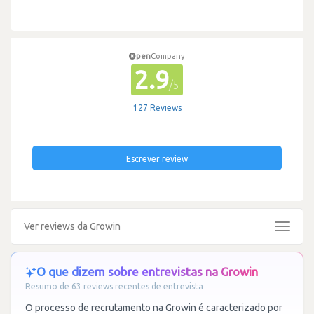
pen
Company
2.9
/5
127 Reviews
Escrever review
Ver reviews da Growin
Toggle
navigat
O que dizem sobre entrevistas na Growin
Resumo de 63 reviews recentes de entrevista
O processo de recrutamento na Growin é caracterizado por