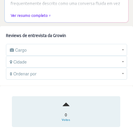
frequentemente descrito como uma conversa fluida em vez
de um interrogatório. As etapas iniciais focam-se no
…
Ler
Ver resumo completo
mais
Reviews de entrevista da Growin
Cargo
Cidade
Ordenar por
0
Votos