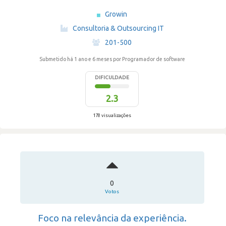
Growin
·
Consultoria & Outsourcing IT
·
201-500
Submetido há 1 ano e 6 meses
por Programador de software
DIFICULDADE
2.3
178 visualizações
0
Votos
Foco na relevância da experiência.