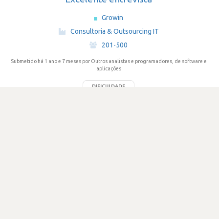
Growin
·
Consultoria & Outsourcing IT
·
201-500
Submetido há 1 ano e 7 meses
por Outros analistas e programadores, de software e
aplicações
DIFICULDADE
1.0
180 visualizações
0
Votos