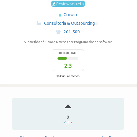
Review secreta
Growin
·
Consultoria & Outsourcing IT
·
201-500
Submetido há 1 ano e 6 meses
por Programador de software
DIFICULDADE
2.3
144 visualizações
0
Votos