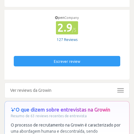
pen
Company
2.9
/5
127 Reviews
Escrever review
Ver reviews da Growin
Toggle
navigat
O que dizem sobre entrevistas na Growin
Resumo de 63 reviews recentes de entrevista
O processo de recrutamento na Growin é caracterizado por
uma abordagem humana e descontraída, sendo