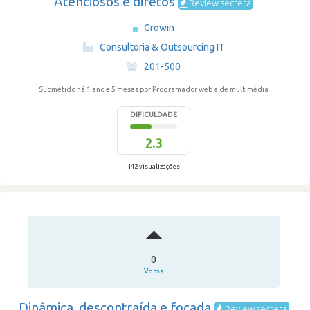
Atenciosos e diretos
Review secreta
Growin
·
Consultoria & Outsourcing IT
·
201-500
Submetido há 1 ano e 5 meses
por Programador web e de multimédia
DIFICULDADE
2.3
142 visualizações
0
Votos
Dinâmica, descontraída e focada
Review secreta