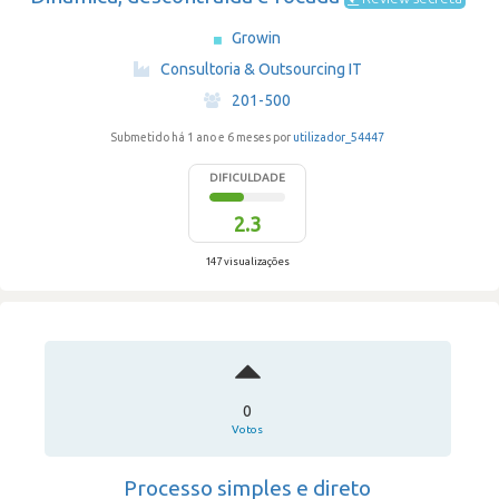
Growin
·
Consultoria & Outsourcing IT
·
201-500
Submetido há 1 ano e 6 meses por
utilizador_54447
DIFICULDADE
2.3
147 visualizações
0
Votos
Processo simples e direto