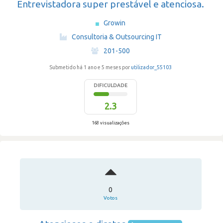
Entrevistadora super prestável e atenciosa.
Growin
·
Consultoria & Outsourcing IT
·
201-500
Submetido há 1 ano e 5 meses por
utilizador_55103
DIFICULDADE
2.3
168 visualizações
0
Votos