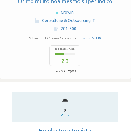
Otimo muito boa mesmo super indico
Growin
·
Consultoria & Outsourcing IT
·
201-500
Submetido há 1 ano e 6 meses por
utilizador_53118
DIFICULDADE
2.3
152 visualizações
0
Votos
Excelente entrevista