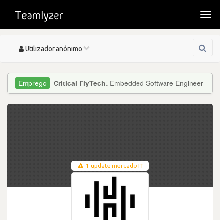
Togg
navi
Toggle
Utilizador anónimo
navigation
Critical FlyTech:
Embedded Software Engineer
1 update mercado IT