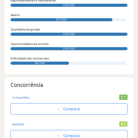
Reconhecimento e recompensa
100/100
Salário
87/100
Qualidade de gestão
100/100
Oportunidades de carreira
100/100
Dificuldade das entrevistas
50/100
Concorrência
3.1
Critical Man...
Comparar
2.7
Farfetch
Comparar