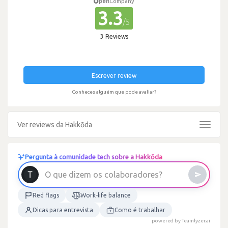
pen
Company
3.3
/5
3 Reviews
Escrever review
Conheces alguém que pode avaliar?
Ver reviews da Hakkōda
Toggle
navigat
Pergunta à comunidade tech sobre a Hakkōda
O
q
u
e
d
i
z
e
m
o
s
c
o
l
a
b
o
r
a
d
o
r
e
s
?
Red flags
Work-life balance
Dicas para entrevista
Como é trabalhar
powered by Teamlyzer.ai