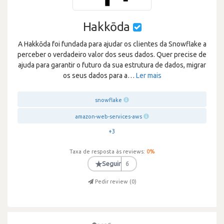
Hakkōda
A Hakkōda foi fundada para ajudar os clientes da Snowflake a
perceber o verdadeiro valor dos seus dados. Quer precise de
ajuda para garantir o futuro da sua estrutura de dados, migrar
os seus dados para a
…
Ler mais
snowflake
amazon-web-services-aws
+3
Taxa de resposta às reviews:
0
%
★
Seguir
6
Pedir review (
0
)