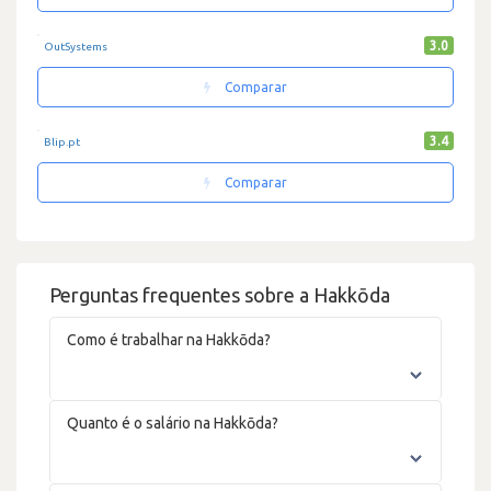
3.0
OutSystems
Comparar
3.4
Blip.pt
Comparar
Perguntas frequentes sobre a Hakkōda
Como é trabalhar na Hakkōda?
Quanto é o salário na Hakkōda?