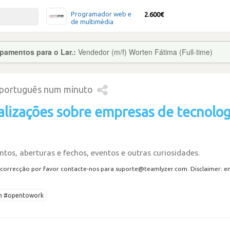
Programador web e
2.600€
de multimédia
pamentos para o Lar.:
Vendedor (m/f) Worten Fátima (Full-time)
 português num minuto
alizações sobre empresas de tecnolog
tos, aberturas e fechos, eventos e outras curiosidades.
correcção por favor contacte-nos para suporte@teamlyzer.com. Disclaimer: envi
ech #opentowork