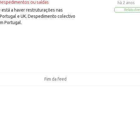
Despedimentos ou saídas
há 2 anos
está a haver restruturações nas
Relato dire
Portugal e UK. Despedimento colectivo
m Portugal.
Fim da feed