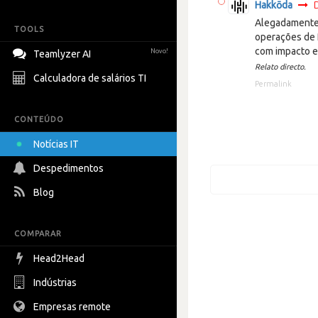
Hakkōda
Alegadamente 
TOOLS
operações de 
com impacto e
Novo!
Teamlyzer AI
Relato directo.
Calculadora de salários TI
Permalink
CONTEÚDO
Notícias IT
Despedimentos
Blog
COMPARAR
Head2Head
Indústrias
Empresas remote