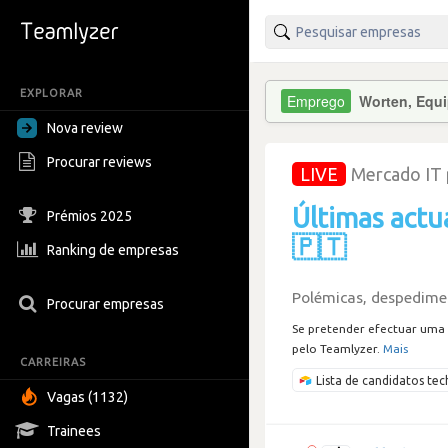
EXPLORAR
Worten, Equi
Nova review
Procurar reviews
LIVE
Mercado IT
Últimas actu
Prémios 2025
🇵🇹
Ranking de empresas
Polémicas, despedimen
Procurar empresas
Se pretender efectuar uma 
pelo Teamlyzer.
Mais
CARREIRAS
Lista de candidatos t
Vagas (1132)
Trainees