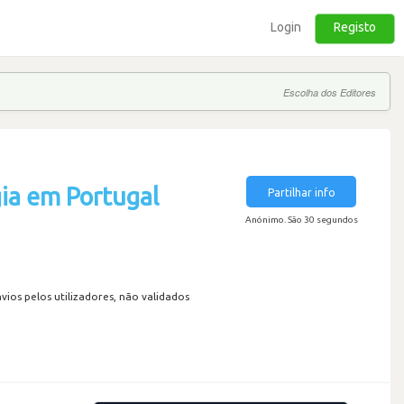
Login
Registo
Escolha dos Editores
ia em Portugal
Partilhar info
Anónimo. São 30 segundos
os pelos utilizadores, não validados