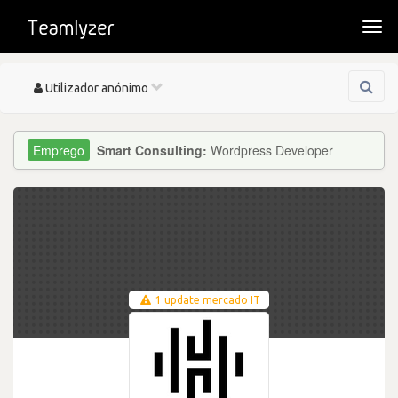
Togg
navi
Toggle
Utilizador anónimo
navigation
Smart Consulting:
Wordpress Developer
1 update mercado IT