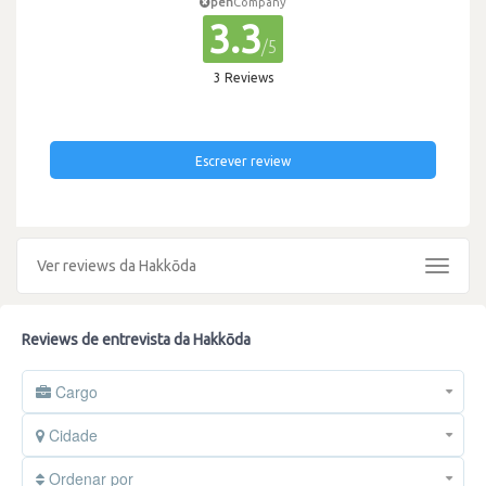
pen
Company
3.3
/5
3 Reviews
Escrever review
Ver reviews da Hakkōda
Toggle
navigat
Reviews de entrevista da Hakkōda
Cargo
Cidade
Ordenar por