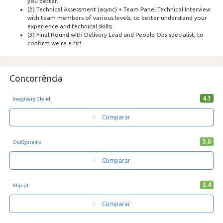
you better;
(2) Technical Assessment (async) + Team Panel Technical Interview
with team members of various levels, to better understand your
experience and technical skills;
(3) Final Round with Delivery Lead and People Ops specialist, to
confirm we're a fit!
Concorrência
4.3
Imaginary Cloud
Comparar
3.0
OutSystems
Comparar
3.4
Blip.pt
Comparar