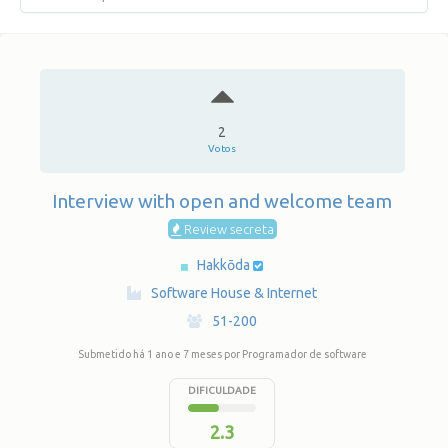
2
Votos
Interview with open and welcome team
Review secreta
Hakkōda
·
Software House & Internet
·
51-200
Submetido há 1 ano e 7 meses
por Programador de software
DIFICULDADE
2.3