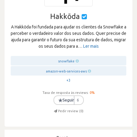
Hakkōda
A Hakkōda foi fundada para ajudar os clientes da Snowflake a
perceber o verdadeiro valor dos seus dados. Quer precise de
ajuda para garantir o futuro da sua estrutura de dados, migrar
os seus dados para a
…
Ler mais
snowflake
amazon-web-services-aws
+3
Taxa de resposta às reviews:
0
%
★
Seguir
6
Pedir review (
0
)