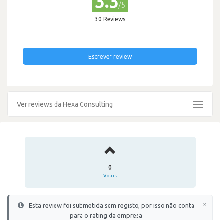
3.3
/5
30 Reviews
Escrever review
Ver reviews da Hexa Consulting
Toggle
navigat
0
Votos
×
Esta review foi submetida sem registo, por isso não conta
para o rating da empresa