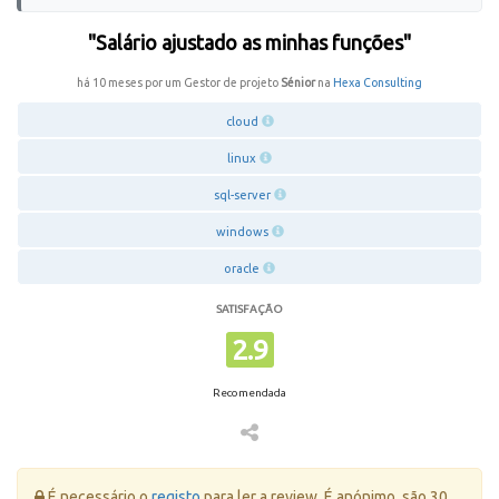
"Salário ajustado as minhas funções"
há 10 meses por um Gestor de projeto
Sénior
na
Hexa Consulting
cloud
linux
sql-server
windows
oracle
SATISFAÇÃO
2.9
Recomendada
Erro:
É necessário o
registo
para ler a review. É anónimo, são 30