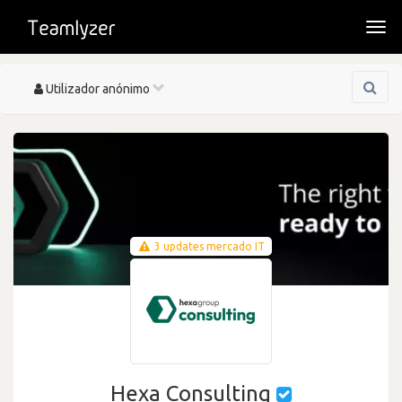
Togg
navi
Toggle
Utilizador anónimo
navigation
3 updates mercado IT
Hexa Consulting