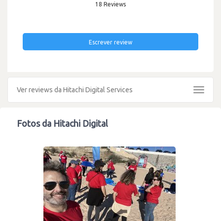
18 Reviews
Escrever review
Ver reviews da Hitachi Digital Services
Toggle
navigat
Fotos da Hitachi Digital