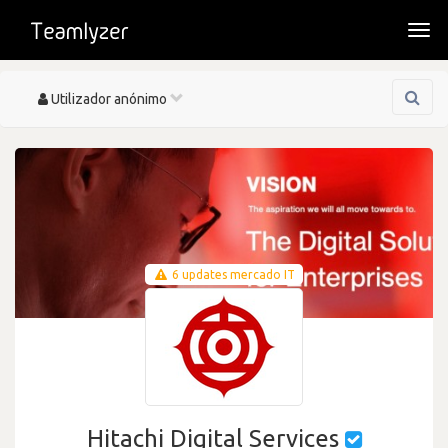
Togg
navi
Toggle
Utilizador anónimo
navigation
6 updates mercado IT
Hitachi Digital Services