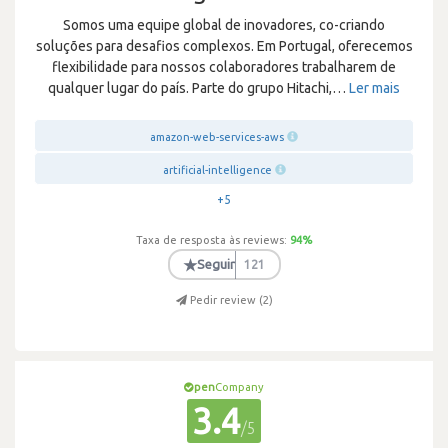
Somos uma equipe global de inovadores, co-criando
soluções para desafios complexos. Em Portugal, oferecemos
flexibilidade para nossos colaboradores trabalharem de
qualquer lugar do país. Parte do grupo Hitachi,
…
Ler mais
amazon-web-services-aws
artificial-intelligence
+5
Taxa de resposta às reviews:
94
%
★
Seguir
121
Pedir review (
2
)
pen
Company
3.4
/5