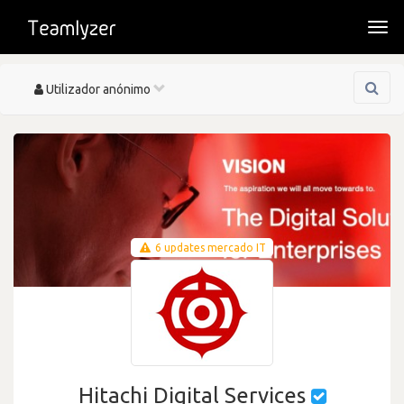
Togg
navi
Toggle
Utilizador anónimo
navigation
6 updates mercado IT
Hitachi Digital Services