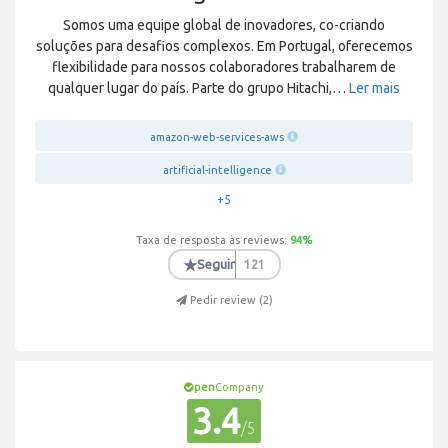
Somos uma equipe global de inovadores, co-criando
soluções para desafios complexos. Em Portugal, oferecemos
flexibilidade para nossos colaboradores trabalharem de
qualquer lugar do país. Parte do grupo Hitachi,
…
Ler mais
amazon-web-services-aws
artificial-intelligence
+5
Taxa de resposta às reviews:
94
%
★
Seguir
121
Pedir review (
2
)
pen
Company
3.4
/5