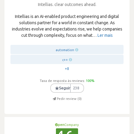
Intellias. clear outcomes ahead.
Intellias is an AI-enabled product engineering and digital
solutions partner for a world in constant change. As
industries evolve and expectations rise, we help companies
cut through complexity, focus on what
…
Ler mais
automation
c++
+8
Taxa de resposta às reviews:
100
%
★
Seguir
238
Pedir review (
0
)
pen
Company