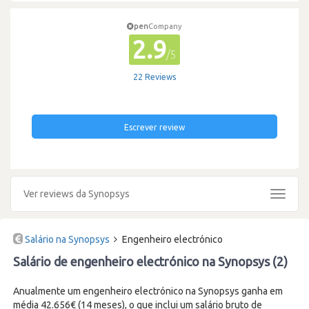
pen
Company
2.9
/5
22 Reviews
Escrever review
Ver reviews da Synopsys
Toggle
navigat
Salário na Synopsys
Engenheiro electrónico
Salário de engenheiro electrónico na Synopsys (2)
Anualmente um engenheiro electrónico na Synopsys ganha em
média 42.656€ (14 meses), o que inclui um salário bruto de