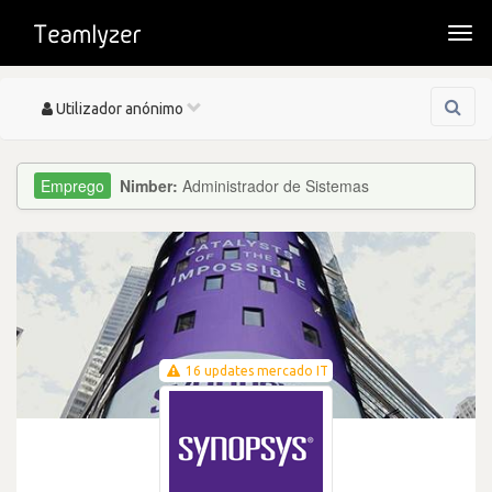
Togg
navi
Toggle
Utilizador anónimo
navigation
Nimber:
Administrador de Sistemas
16 updates mercado IT