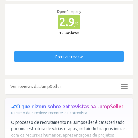
pen
Company
2.9
/5
12 Reviews
Escrever review
Ver reviews da JumpSeller
Toggle
navigat
O que dizem sobre entrevistas na JumpSeller
Resumo de 5 reviews recentes de entrevista
O processo de recrutamento na Jumpseller é caracterizado
por uma estrutura de várias etapas, incluindo triagens iniciais
com os recursos humanos, apresentações de projetos