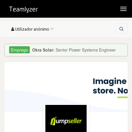
Togg
navi
Toggle
Utilizador anónimo
navigation
Okra Solar:
Senior Power Systems Engineer