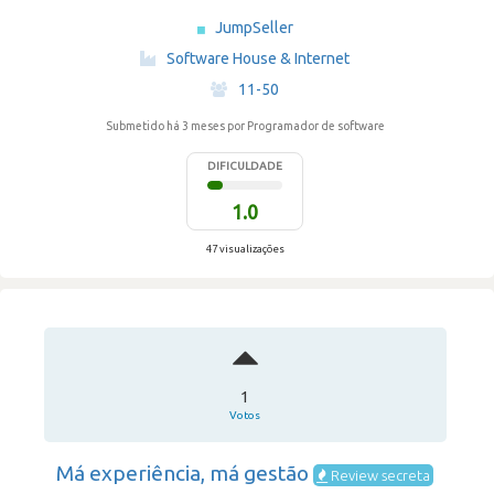
JumpSeller
·
Software House & Internet
·
11-50
Submetido há 3 meses
por Programador de software
DIFICULDADE
1.0
47 visualizações
1
Votos
Má experiência, má gestão
Review secreta