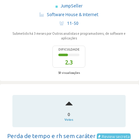
JumpSeller
·
Software House & Internet
·
11-50
Submetido há 3 meses
por Outros analistas e programadores, de software e
aplicações
DIFICULDADE
2.3
58 visualizações
0
Votos
Perda de tempo e rh sem caráter
Review secreta