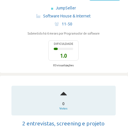
JumpSeller
·
Software House & Internet
·
11-50
Submetido há 6 meses
por Programador de software
DIFICULDADE
1.0
83 visualizações
0
Votos
2 entrevistas, screening e projeto