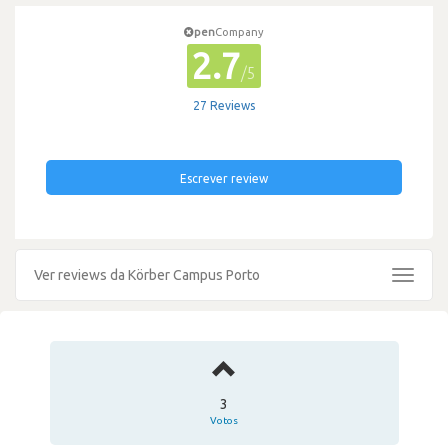
pen
Company
2.7
/5
27 Reviews
Escrever review
Ver reviews da Körber Campus Porto
Toggle
navigat
3
Votos