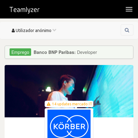
Togg
navi
Toggle
Utilizador anónimo
navigation
Banco BNP Paribas:
Developer
14 updates mercado IT