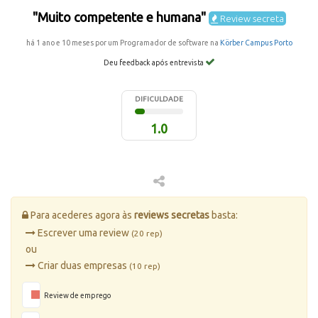
"Muito competente e humana"
Review secreta
há 1 ano e 10 meses por um Programador de software na
Körber Campus Porto
Deu feedback após entrevista
DIFICULDADE
1.0
Para acederes agora às
reviews secretas
basta:
Escrever uma review
(20 rep)
ou
Criar duas empresas
(10 rep)
Review de emprego