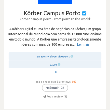
Körber Campus Porto
Körber campus porto - from porto to the world!
A Körber Digital é uma área de negócios da Körber, um grupo
internacional de tecnologia com cerca de 12.000 funcionários
em todo o mundo. A Körber une empresas tecnologicamente
líderes com mais de 100 empresas
…
Ler mais
amazon-web-services-aws
azure
+8
Taxa de resposta às reviews:
0
%
★
Seguir
26
Pedir review (
1
)