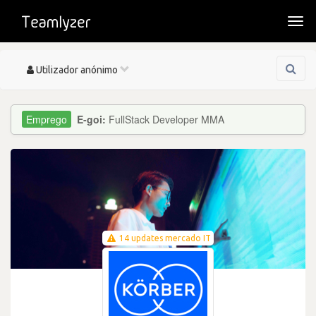
Togg
navi
Toggle
Utilizador anónimo
navigation
E-goi:
FullStack Developer MMA
14 updates mercado IT