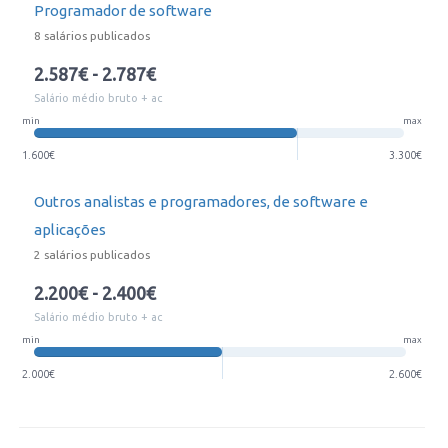
Programador de software
8 salários publicados
2.587€ - 2.787€
Salário médio bruto + ac
min
max
1.600€
3.300€
Outros analistas e programadores, de software e
aplicações
2 salários publicados
2.200€ - 2.400€
Salário médio bruto + ac
min
max
2.000€
2.600€