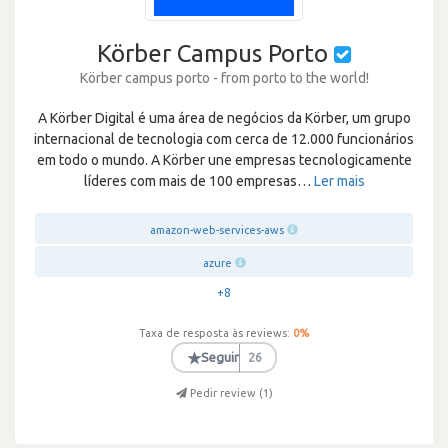
Körber Campus Porto
Körber campus porto - from porto to the world!
A Körber Digital é uma área de negócios da Körber, um grupo
internacional de tecnologia com cerca de 12.000 funcionários
em todo o mundo. A Körber une empresas tecnologicamente
líderes com mais de 100 empresas
…
Ler mais
amazon-web-services-aws
azure
+8
Taxa de resposta às reviews:
0
%
★
Seguir
26
Pedir review (
1
)