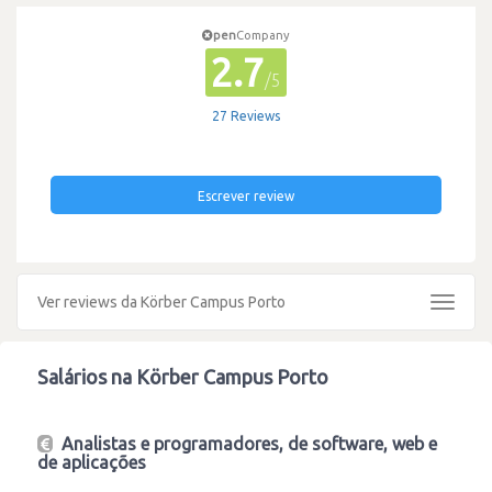
pen
Company
2.7
/5
27 Reviews
Escrever review
Ver reviews da Körber Campus Porto
Toggle
navigat
Salários na Körber Campus Porto
Analistas e programadores, de software, web e
de aplicações