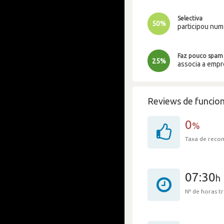
Selectiva
50%
participou nu
Faz pouco spam
25%
associa a emp
Reviews de funcion
0
%
Taxa de rec
07:30
h
Nº de horas 