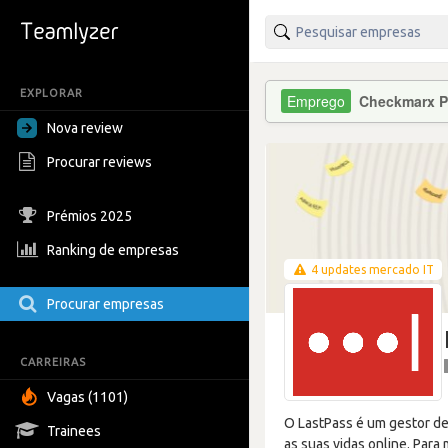
EXPLORAR
Checkmarx P
Nova review
Procurar reviews
Prémios 2025
Ranking de empresas
4 updates mercado IT
Procurar empresas
CARREIRAS
Vagas (1101)
O LastPass é um gestor de
Trainees
as suas vidas online. Par