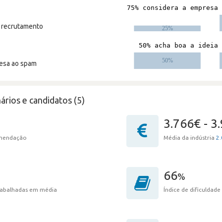
m recrutamento
resa ao spam
ários e candidatos (5)
3.766€ - 3
omendação
Média da indústria
2.
66
%
trabalhadas em média
Índice de dificuldade