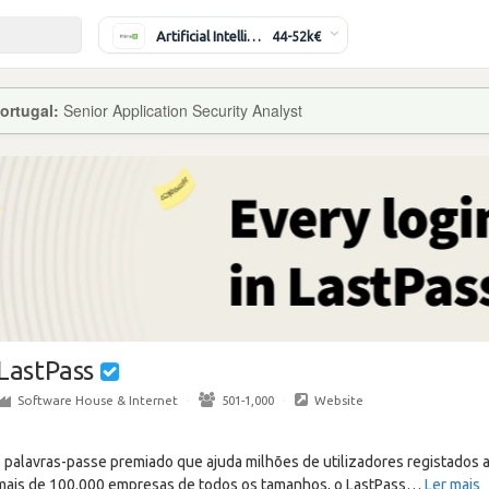
Artificial Intelligence Engineer
44-52k€
ortugal:
Senior Application Security Analyst
LastPass
Software House & Internet
·
501-1,000
·
Website
 palavras-passe premiado que ajuda milhões de utilizadores registados a
a mais de 100.000 empresas de todos os tamanhos, o LastPass
…
Ler mais