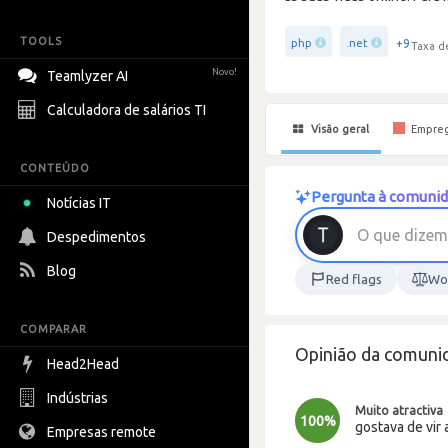
TOOLS
+9
php
.net
Taxa d
Novo!
Teamlyzer AI
Calculadora de salários TI
Visão geral
Empre
CONTEÚDO
Pergunta à comunid
Notícias IT
m
e
z
i
d
O
q
u
e
Despedimentos
Blog
Red flags
Wor
COMPARAR
Opinião da comunid
Head2Head
Indústrias
Muito atractiva
100%
gostava de vir 
Empresas remote