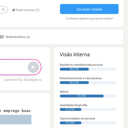
Escrever review
11
Pedir review (
1
)
Conheces alguém que pode avaliar?
Testemunhos
(2)
Visão interna
Equilíbrio trabalho/vida pessoal
50/100
Reconhecimento e recompensa
powered by Teamlyzer.ai
50/100
Salário
75/100
Qualidade de gestão
37/100
Oportunidades de carreira
37/100