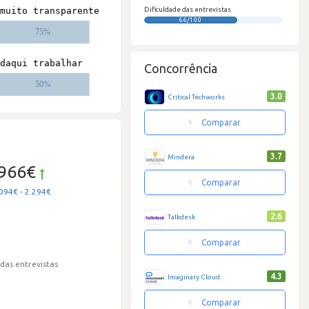
Dificuldade das entrevistas
66/100
Concorrência
3.0
Critical Techworks
Comparar
3.7
Mindera
.966€
Comparar
094€ - 2.294€
2.6
Talkdesk
Comparar
 das entrevistas
4.3
Imaginary Cloud
Comparar