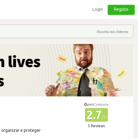
Login
Registo
Escolha dos Editores
pen
Company
2.7
/5
5 Reviews
 organizar e proteger