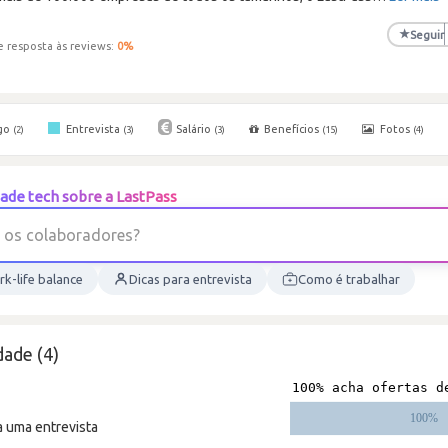
★
Seguir
e resposta às reviews:
0
%
go
Entrevista
Salário
Benefícios
Fotos
(2)
(3)
(3)
(15)
(4)
ade tech sobre a LastPass
a
l
o
c
s
o
k-life balance
Dicas para entrevista
Como é trabalhar
ade (4)
a uma entrevista