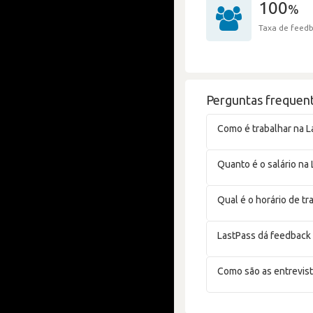
100
%
Taxa de feedb
Perguntas frequent
Como é trabalhar na L
Quanto é o salário na
Qual é o horário de tr
LastPass dá feedback
Como são as entrevist