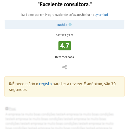
"Excelente consultora."
há 4 anos por um Programador de software
Júnior
na
Lynxmind
mobile
SATISFAÇÃO
4.7
Recomendada
Erro:
É necessário o
registo
para ler a review. É anónimo, são 30
segundos.