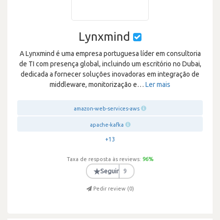
Lynxmind
A Lynxmind é uma empresa portuguesa líder em consultoria
de TI com presença global, incluindo um escritório no Dubai,
dedicada a fornecer soluções inovadoras em integração de
middleware, monitorização e
…
Ler mais
amazon-web-services-aws
apache-kafka
+13
Taxa de resposta às reviews:
96
%
★
Seguir
9
Pedir review (
0
)