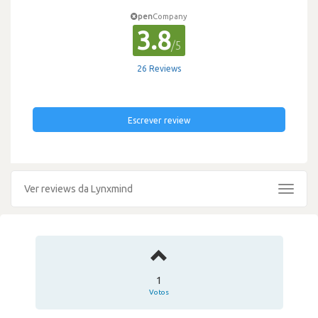
pen
Company
3.8
/5
26 Reviews
Escrever review
Ver reviews da Lynxmind
Toggle
navigat
1
Votos