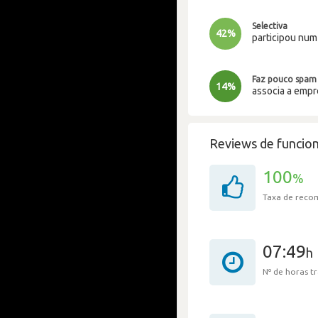
Selectiva
42%
participou nu
Faz pouco spam
14%
associa a emp
Reviews de funcion
100
%
Taxa de rec
07:49
h
Nº de horas 