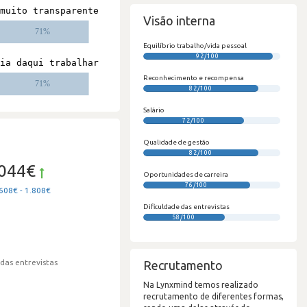
#
Visão interna
Equilíbrio trabalho/vida pessoal
92/100
#
Reconhecimento e recompensa
82/100
Salário
72/100
Qualidade de gestão
82/100
.044€
Oportunidades de carreira
76/100
608€ - 1.808€
Dificuldade das entrevistas
58/100
 das entrevistas
Recrutamento
Na Lynxmind temos realizado
recrutamento de diferentes formas,