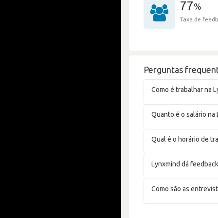
77
%
Taxa de feedb
Perguntas frequen
Como é trabalhar na 
Quanto é o salário na
Qual é o horário de t
Lynxmind dá feedback
Como são as entrevis