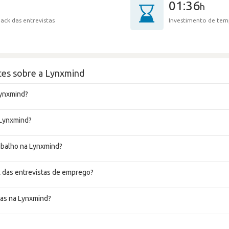
01:36
h
ack das entrevistas
Investimento de tem
tes sobre a Lynxmind
Lynxmind?
 Lynxmind?
rabalho na Lynxmind?
 das entrevistas de emprego?
tas na Lynxmind?