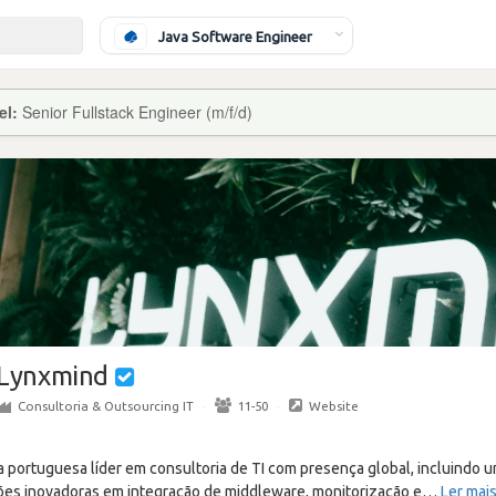
Java Software Engineer
el:
Senior Fullstack Engineer (m/f/d)
Lynxmind
Consultoria & Outsourcing IT
·
11-50
·
Website
portuguesa líder em consultoria de TI com presença global, incluindo um
ões inovadoras em integração de middleware, monitorização e
…
Ler mai