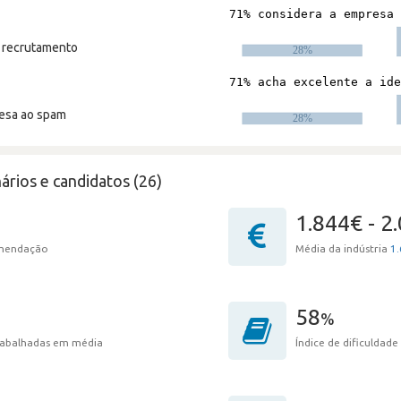
m recrutamento
resa ao spam
ários e candidatos (26)
1.844€ - 2
omendação
Média da indústria
1.
58
%
trabalhadas em média
Índice de dificuldade