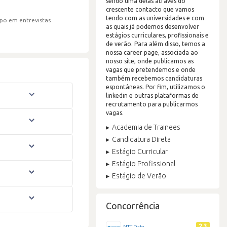
sendo uma delas através do
crescente contacto que vamos
tendo com as universidades e com
po em entrevistas
as quais já podemos desenvolver
estágios curriculares, profissionais e
de verão. Para além disso, temos a
nossa career page, associada ao
nosso site, onde publicamos as
vagas que pretendemos e onde
também recebemos candidaturas
espontâneas. Por fim, utilizamos o
linkedin e outras plataformas de
recrutamento para publicarmos
vagas.
Academia de Trainees
Candidatura Direta
Estágio Curricular
Estágio Profissional
Estágio de Verão
Concorrência
2.3
NTT Data