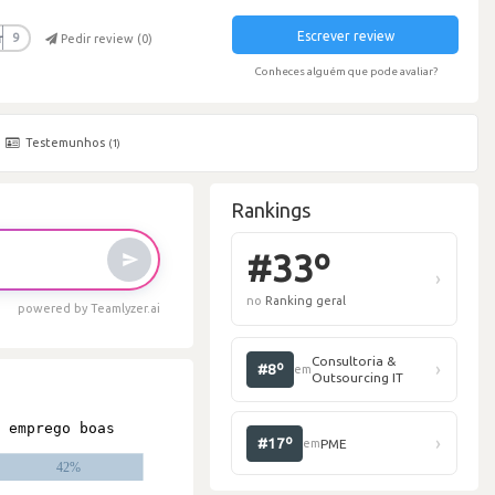
Escrever review
r
9
Pedir review (
0
)
Conheces alguém que pode avaliar?
Testemunhos
(1)
Rankings
powered by Teamlyzer.ai
#
no
R