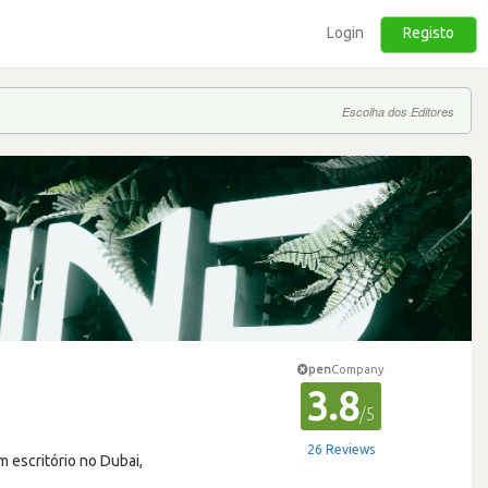
Login
Registo
Escolha dos Editores
pen
Company
3.8
/5
26 Reviews
 escritório no Dubai,
s