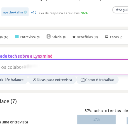
★
Segui
+13
apache-kafka
Taxa de resposta às reviews:
96
%
go
Entrevista
Salário
Benefícios
Fotos
(17)
(9)
(8)
(17)
(2)
ade tech sobre a Lynxmind
k-life balance
Dicas para entrevista
Como é trabalhar
ade (7)
a uma entrevista