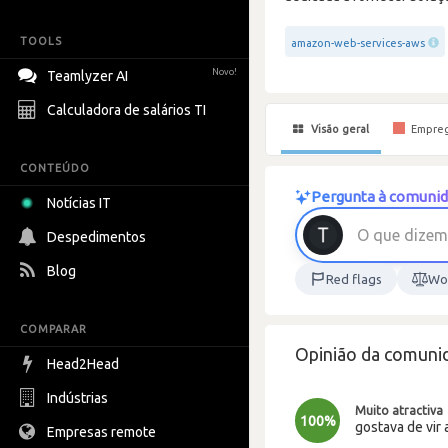
TOOLS
amazon-web-services-aws
Novo!
Teamlyzer AI
Calculadora de salários TI
Visão geral
Empre
CONTEÚDO
Pergunta à comunid
Notícias IT
Despedimentos
Blog
Red flags
Wor
COMPARAR
Opinião da comunid
Head2Head
Indústrias
Muito atractiva
100%
gostava de vir 
Empresas remote