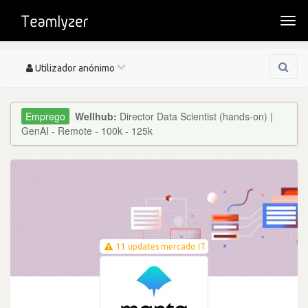
Togg
navi
Toggle
Utilizador anónimo
navigation
Wellhub:
Director Data Scientist (hands-on) |
GenAI - Remote - 100k - 125k
11 updates mercado IT