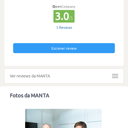
pen
Company
3.0
/5
5 Reviews
Escrever review
Ver reviews da MANTA
Toggle
navigat
Fotos da MANTA