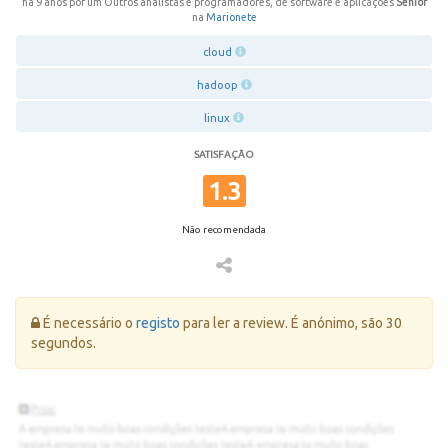
há 9 anos por um Outros analistas e programadores, de software e aplicações
Sénior
na
Marionete
cloud
hadoop
linux
SATISFAÇÃO
1.3
Não recomendada
Erro:
É necessário o
registo
para ler a review. É anónimo, são 30
segundos.