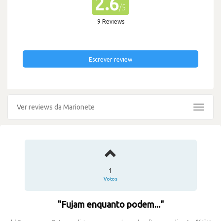
2.6
/5
9 Reviews
Escrever review
Ver reviews da Marionete
Toggle
navigat
1
Votos
"Fujam enquanto podem..."