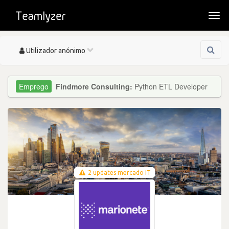
Togg
navi
Toggle
Utilizador anónimo
navigation
Findmore Consulting:
Python ETL Developer
2 updates mercado IT