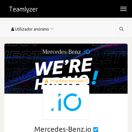
Togg
navi
Toggle
Utilizador anónimo
navigation
29 updates mercado IT
Mercedes-Benz.io