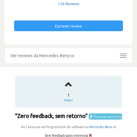
156 Reviews
Escrever review
Ver reviews da Mercedes-Benz.io
Toggle
navigat
1
Votos
"Zero feedback, sem retorno"
Review secreta
há 3 anos por um Programador de software na
Mercedes-Benz.io
Sem feedback após entrevista