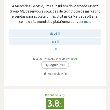
A Mercedes-Benz.io, uma subsidiária do Mercedes-Benz
Group AG, desenvolve soluções de tecnologia de marketing
e vendas para as plataformas digitais da Mercedes-Benz,
como o site mundial, a plataforma de
…
Ler mais
cloud
java
+8
Taxa de resposta às reviews:
100
%
★
Seguir
941
Pedir review (
6
)
pen
Company
3.8
/5