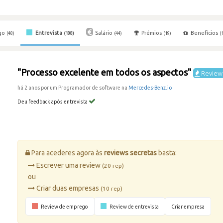
go
Entrevista
Salário
Prémios
Benefícios
(48)
(108)
(44)
(19)
(
"Processo excelente em todos os aspectos"
Review 
há 2 anos por um Programador de software na
Mercedes-Benz.io
Deu feedback após entrevista
Para acederes agora às
reviews secretas
basta:
Escrever uma review
(20 rep)
ou
Criar duas empresas
(10 rep)
Review de emprego
Review de entrevista
Criar empresa