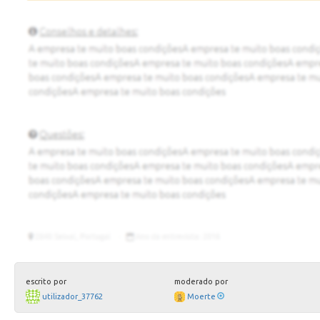
escrito por
moderado por
utilizador_37762
Moerte