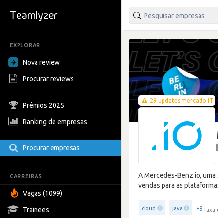
EXPLORAR
Nova review
Procurar reviews
29 updates mercado IT
Prémios 2025
Ranking de empresas
Procurar empresas
A Mercedes-Benz.io, uma 
CARREIRAS
vendas para as plataforma
Vagas (1099)
+8
cloud
java
Trainees
Taxa 