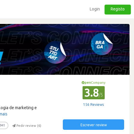
Login
Registo
pen
Company
3.8
/5
156 Reviews
ogia de marketing e
mais
Escrever review
941
Pedir review (
6
)