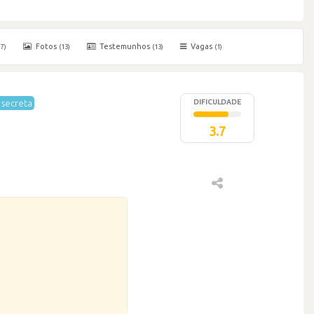
Fotos
Testemunhos
Vagas
17)
(13)
(13)
(1)
secreta
DIFICULDADE
3.7