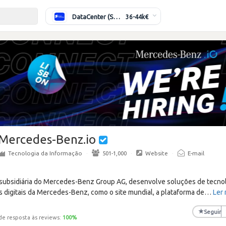
DataCenter (Switching/Routing) Sénior
36-44k€
Mercedes-Benz.io
Tecnologia da Informação
·
501-1,000
·
Website
·
E-mail
subsidiária do Mercedes-Benz Group AG, desenvolve soluções de tecnol
s digitais da Mercedes-Benz, como o site mundial, a plataforma de
…
Ler 
★
Seguir
de resposta às reviews:
100
%