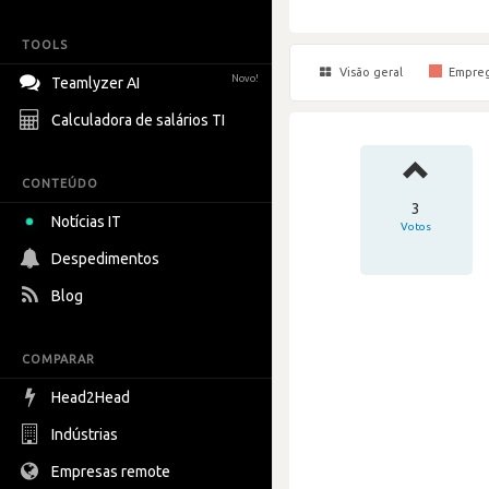
TOOLS
Visão geral
Empre
Novo!
Teamlyzer AI
Calculadora de salários TI
CONTEÚDO
3
Notícias IT
Votos
Despedimentos
Blog
COMPARAR
Head2Head
Indústrias
Empresas remote