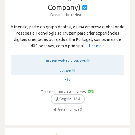
Company)
Dream. do. deliver.
A Merkle, parte do grupo dentsu, é uma empresa global onde
Pessoas e Tecnologia se cruzam para criar experiências
digitais orientadas por dados. Em Portugal, somos mais de
400 pessoas, com o principal
…
Ler mais
amazon-web-services-aws
python
+33
Taxa de resposta às reviews:
92
%
★
Seguir
134
Pedir review (
0
)