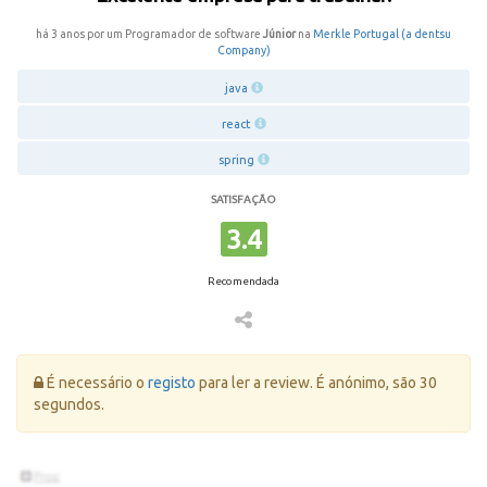
há 3 anos por um Programador de software
Júnior
na
Merkle Portugal (a dentsu
Company)
java
react
spring
SATISFAÇÃO
3.4
Recomendada
Erro:
É necessário o
registo
para ler a review. É anónimo, são 30
segundos.