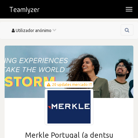
Togg
navi
Toggle
Utilizador anónimo
navigation
20 updates mercado IT
Merkle Portugal (a dentsu