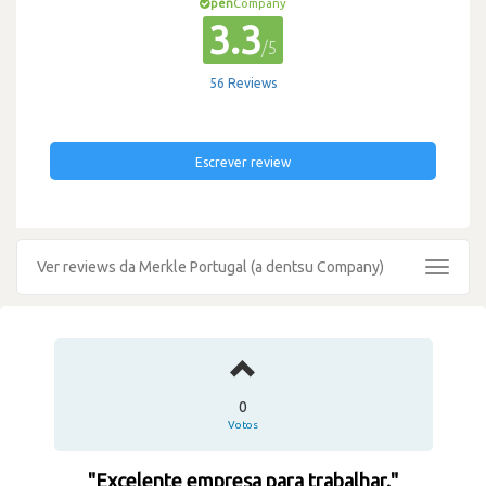
pen
Company
3.3
/5
56 Reviews
Escrever review
Ver reviews da Merkle Portugal (a dentsu Company)
Toggle
navigat
0
Votos
"Excelente empresa para trabalhar."