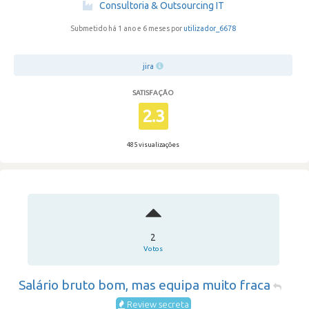
·
Consultoria & Outsourcing IT
Submetido há 1 ano e 6 meses por
utilizador_6678
jira
SATISFAÇÃO
2.3
485 visualizações
2
Votos
Salário bruto bom, mas equipa muito fraca
Review secreta