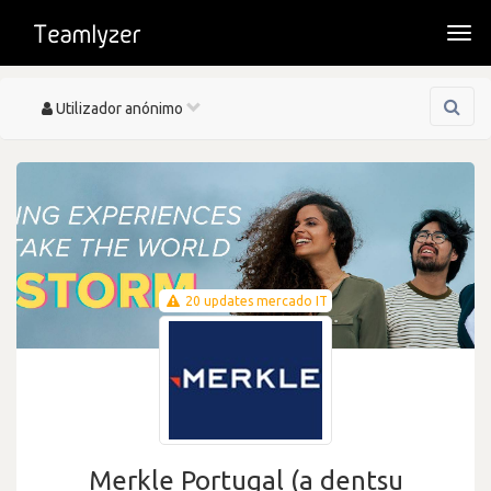
Togg
navi
Toggle
Utilizador anónimo
navigation
20 updates mercado IT
Merkle Portugal (a dentsu