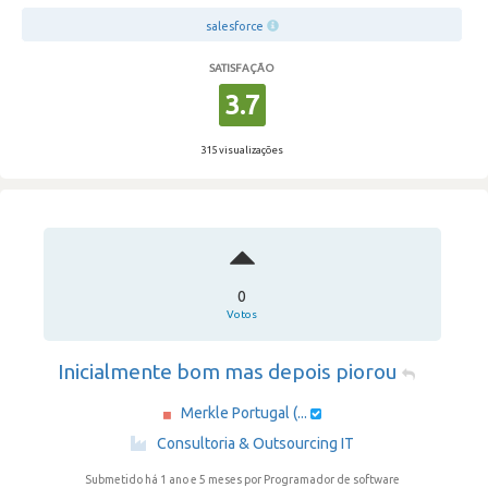
salesforce
SATISFAÇÃO
3.7
315 visualizações
0
Votos
Inicialmente bom mas depois piorou
Merkle Portugal (...
·
Consultoria & Outsourcing IT
Submetido há 1 ano e 5 meses
por Programador de software