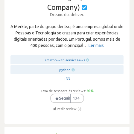
Company)
Dream. do. deliver.
A Merkle, parte do grupo dentsu, é uma empresa global onde
Pessoas e Tecnologia se cruzam para criar experiências
digitais orientadas por dados. Em Portugal, somos mais de
400 pessoas, com o principal
…
Ler mais
amazon-web-services-aws
python
+33
Taxa de resposta às reviews:
92
%
★
Seguir
134
Pedir review (
0
)