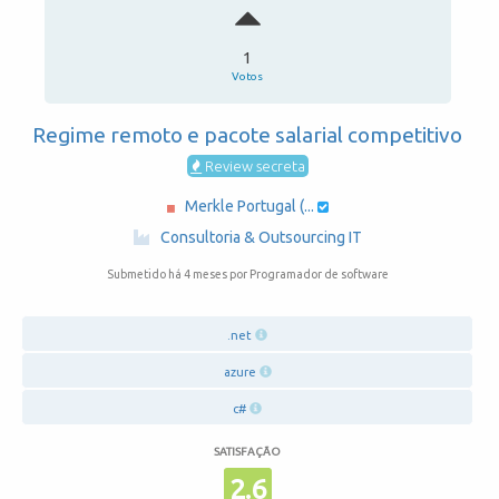
1
Votos
Regime remoto e pacote salarial competitivo
Review secreta
Merkle Portugal (...
·
Consultoria & Outsourcing IT
Submetido há 4 meses
por Programador de software
.net
azure
c#
SATISFAÇÃO
2.6