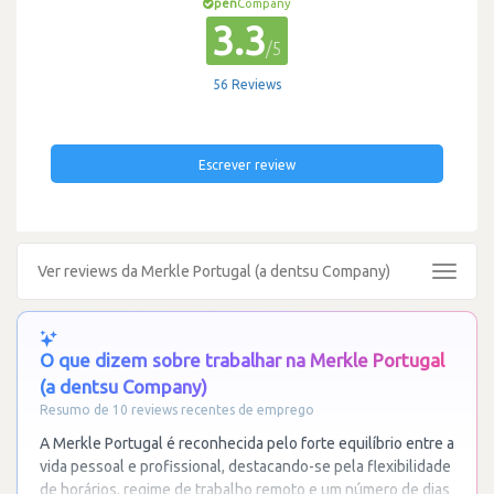
pen
Company
3.3
/5
56 Reviews
Escrever review
Ver reviews da Merkle Portugal (a dentsu Company)
Toggle
navigat
O que dizem sobre trabalhar na Merkle Portugal
(a dentsu Company)
Resumo de 10 reviews recentes de emprego
A Merkle Portugal é reconhecida pelo forte equilíbrio entre a
vida pessoal e profissional, destacando-se pela flexibilidade
de horários, regime de trabalho remoto e um número de dias