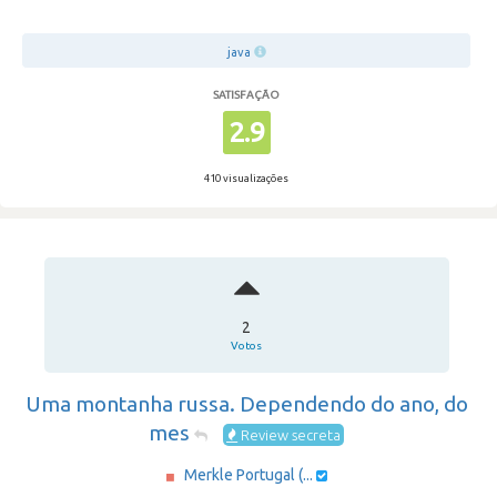
java
SATISFAÇÃO
2.9
410 visualizações
2
Votos
Uma montanha russa. Dependendo do ano, do
mes
Review secreta
Merkle Portugal (...