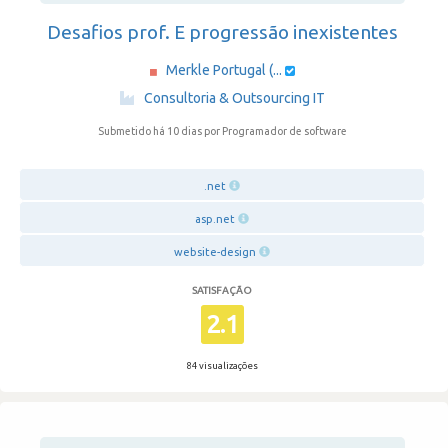
Desafios prof. E progressão inexistentes
Merkle Portugal (...
·
Consultoria & Outsourcing IT
Submetido há 10 dias
por Programador de software
.net
asp.net
website-design
SATISFAÇÃO
2.1
84 visualizações