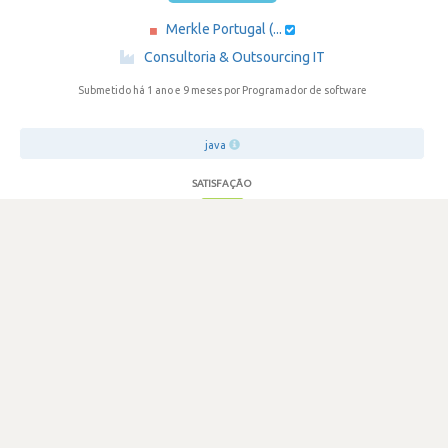
Merkle Portugal (...
·
Consultoria & Outsourcing IT
Submetido há 1 ano e 9 meses
por Programador de software
java
SATISFAÇÃO
2.6
513 visualizações
3
Votos