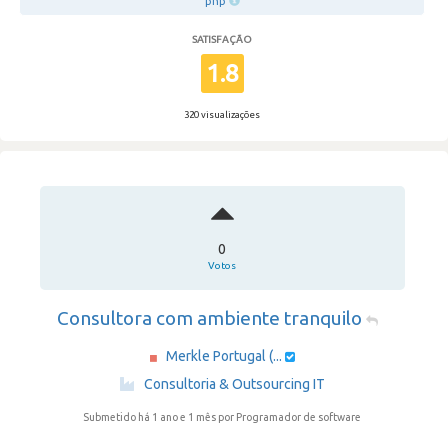
php
SATISFAÇÃO
1.8
320 visualizações
0
Votos
Consultora com ambiente tranquilo
Merkle Portugal (...
·
Consultoria & Outsourcing IT
Submetido há 1 ano e 1 mês
por Programador de software