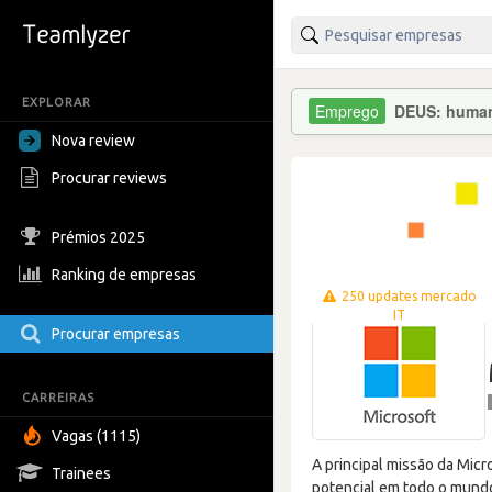
EXPLORAR
DEUS: human(
Nova review
Procurar reviews
Prémios 2025
Ranking de empresas
250 updates mercado
IT
Procurar empresas
CARREIRAS
Vagas (1115)
A principal missão da Micr
Trainees
potencial em todo o mundo.