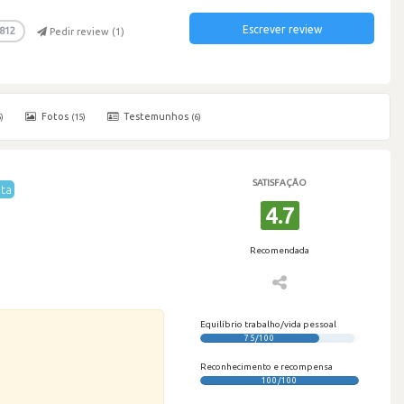
Escrever review
812
Pedir review (
1
)
Fotos
Testemunhos
)
(15)
(6)
SATISFAÇÃO
ta
4.7
Recomendada
Equilíbrio trabalho/vida pessoal
75/100
Reconhecimento e recompensa
100/100