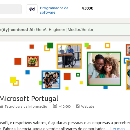
Programador de
4.300€
software
ity)-centered AI:
GenAI Engineer [Medior/Senior]
Microsoft Portugal
Tecnologia da Informação
·
+10,000
·
Website
osoft, e respetivos valores, é ajudar as pessoas e as empresas a perceb
 Fabrica, licencia, apoia e vende softwares de computador,
…
Ler mais