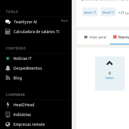
TOOLS
+23
azure
cloud
Ta
Novo!
Teamlyzer AI
Calculadora de salários TI
Visão geral
Empre
CONTEÚDO
Notícias IT
Despedimentos
0
Blog
Votos
COMPARAR
Head2Head
Indústrias
Empresas remote