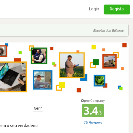
Login
Registo
Escolha dos Editores
pen
Company
3.4
Gerir
/5
76 Reviews
erem o seu verdadeiro