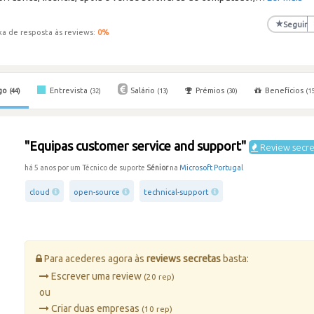
★
Seguir
xa de resposta às reviews:
0
%
go
Entrevista
Salário
Prémios
Benefícios
(44)
(32)
(13)
(30)
(15
"Equipas customer service and support"
Review secre
há 5 anos por um Técnico de suporte
Sénior
na
Microsoft Portugal
cloud
open-source
technical-support
Para acederes agora às
reviews secretas
basta:
Escrever uma review
(20 rep)
ou
Criar duas empresas
(10 rep)