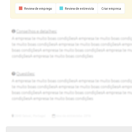
Review de emprego
Review de entrevista
Criar empresa