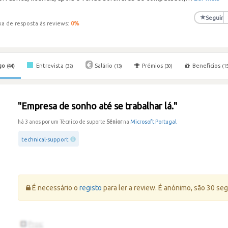
★
Seguir
xa de resposta às reviews:
0
%
go
Entrevista
Salário
Prémios
Benefícios
(44)
(32)
(13)
(30)
(15
"Empresa de sonho até se trabalhar lá."
há 3 anos por um Técnico de suporte
Sénior
na
Microsoft Portugal
technical-support
Erro:
É necessário o
registo
para ler a review. É anónimo, são 30 se