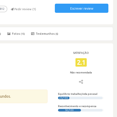
Escrever review
812
Pedir review (
1
)
Fotos
Testemunhos
)
(15)
(6)
SATISFAÇÃO
2.1
Não recomendada
Equilíbrio trabalho/vida pessoal
gundos.
25/100
Reconhecimento e recompensa
50/100