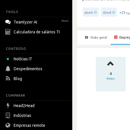
TOOLS
+23
azure
cloud
Ta
Novo!
Teamlyzer AI
Calculadora de salários TI
Visão geral
Empre
CONTEÚDO
Notícias IT
Despedimentos
4
Blog
Votos
COMPARAR
Head2Head
Indústrias
Empresas remote