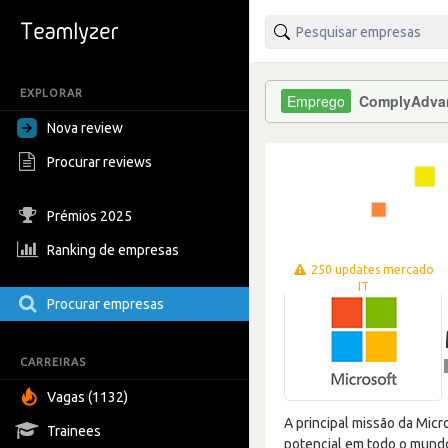
EXPLORAR
ComplyAdva
Nova review
Procurar reviews
Prémios 2025
Ranking de empresas
250 updates mercado
IT
Procurar empresas
CARREIRAS
Vagas (1132)
A principal missão da Micr
Trainees
potencial em todo o mundo.