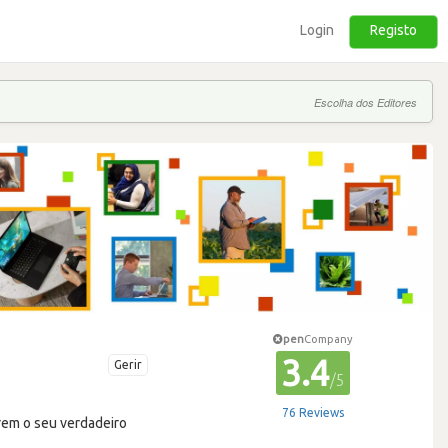
Login
Registo
Escolha dos Editores
pen
Company
3.4
Gerir
/5
76 Reviews
erem o seu verdadeiro