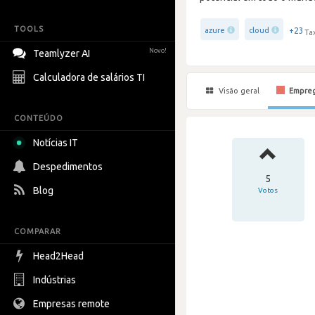
TOOLS
+23
azure
cloud
Ta
Novo!
Teamlyzer AI
Calculadora de salários TI
Visão geral
Empre
CONTEÚDO
Notícias IT
Despedimentos
5
Blog
Votos
COMPARAR
Head2Head
Indústrias
Empresas remote