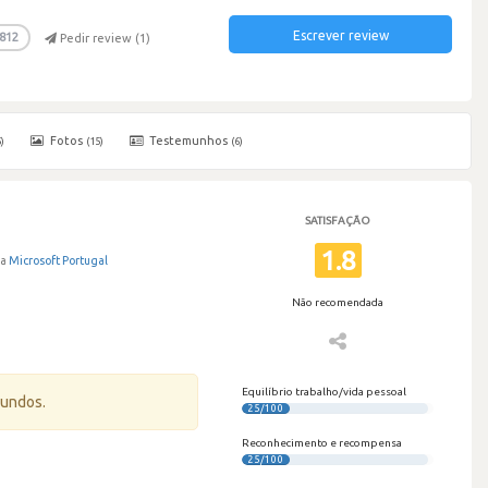
Escrever review
812
Pedir review (
1
)
Fotos
Testemunhos
)
(15)
(6)
SATISFAÇÃO
1.8
na
Microsoft Portugal
Não recomendada
Equilíbrio trabalho/vida pessoal
gundos.
25/100
Reconhecimento e recompensa
25/100