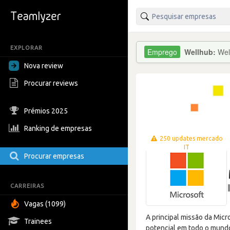
EXPLORAR
Wellhub:
Wel
Nova review
Procurar reviews
Prémios 2025
Ranking de empresas
250 updates mercado
IT
Procurar empresas
CARREIRAS
Vagas (1099)
A principal missão da Micr
Trainees
potencial em todo o mundo.