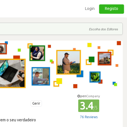
Login
Registo
Escolha dos Editores
pen
Company
3.4
Gerir
/5
76 Reviews
erem o seu verdadeiro