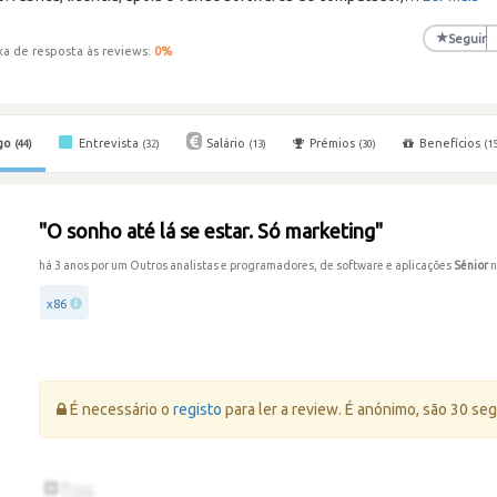
★
Seguir
xa de resposta às reviews:
0
%
go
Entrevista
Salário
Prémios
Benefícios
(44)
(32)
(13)
(30)
(15
"O sonho até lá se estar. Só marketing"
há 3 anos por um Outros analistas e programadores, de software e aplicações
Sénior
x86
Erro:
É necessário o
registo
para ler a review. É anónimo, são 30 se