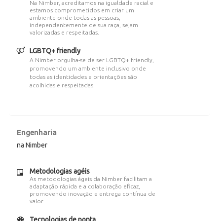
Na Nimber, acreditamos na igualdade racial e
estamos comprometidos em criar um
ambiente onde todas as pessoas,
independentemente de sua raça, sejam
valorizadas e respeitadas.
LGBTQ+ friendly
A Nimber orgulha-se de ser LGBTQ+ friendly,
promovendo um ambiente inclusivo onde
todas as identidades e orientações são
acolhidas e respeitadas.
Engenharia
na Nimber
Metodologias agéis
As metodologias ágeis da Nimber facilitam a
adaptação rápida e a colaboração eficaz,
promovendo inovação e entrega contínua de
valor
Tecnologias de ponta