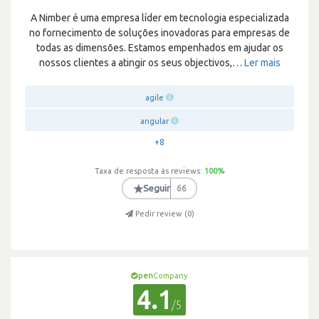
A Nimber é uma empresa líder em tecnologia especializada
no fornecimento de soluções inovadoras para empresas de
todas as dimensões. Estamos empenhados em ajudar os
nossos clientes a atingir os seus objectivos,
…
Ler mais
agile
angular
+8
Taxa de resposta às reviews:
100
%
★
Seguir
66
Pedir review (
0
)
pen
Company
4.1
/5