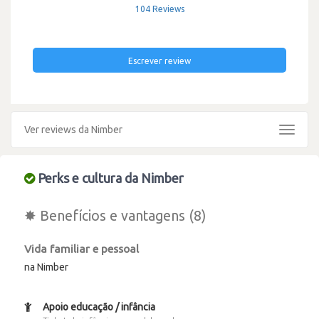
104 Reviews
Escrever review
Ver reviews da Nimber
Toggle
navigat
Perks e cultura da Nimber
✸ Benefícios e vantagens (8)
Vida familiar e pessoal
na Nimber
Apoio educação / infância