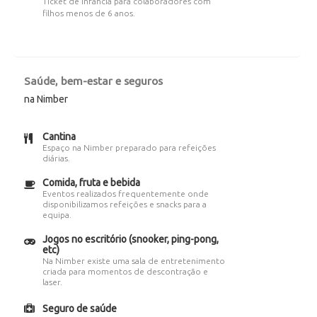
Ticket de infância para colaboradores com
filhos menos de 6 anos.
Saúde, bem-estar e seguros
na Nimber
Cantina
Espaço na Nimber preparado para refeições
diárias.
Comida, fruta e bebida
Eventos realizados frequentemente onde
disponibilizamos refeições e snacks para a
equipa.
Jogos no escritório (snooker, ping-pong,
etc)
Na Nimber existe uma sala de entretenimento
criada para momentos de descontração e
laser.
Seguro de saúde