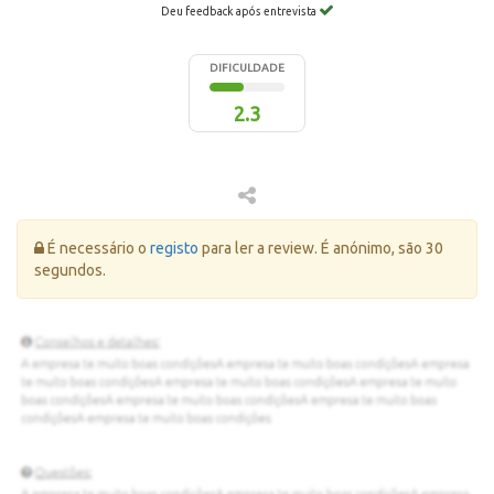
Deu feedback após entrevista
DIFICULDADE
2.3
Erro:
É necessário o
registo
para ler a review. É anónimo, são 30
segundos.