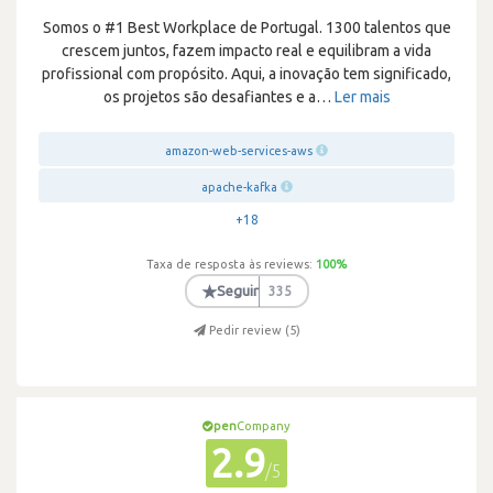
Somos o #1 Best Workplace de Portugal. 1300 talentos que
crescem juntos, fazem impacto real e equilibram a vida
profissional com propósito. Aqui, a inovação tem significado,
os projetos são desafiantes e a
…
Ler mais
amazon-web-services-aws
apache-kafka
+18
Taxa de resposta às reviews:
100
%
★
Seguir
335
Pedir review (
5
)
pen
Company
2.9
/5