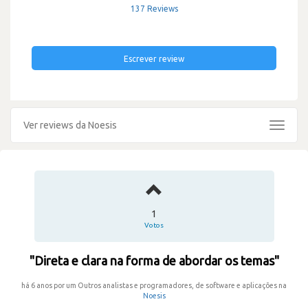
137 Reviews
Escrever review
Ver reviews da Noesis
Toggle
navigat
1
Votos
"Direta e clara na forma de abordar os temas"
há 6 anos por um Outros analistas e programadores, de software e aplicações na
Noesis