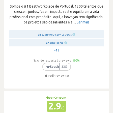
Somos o #1 Best Workplace de Portugal. 1300 talentos que
crescem juntos, fazem impacto real e equilibram a vida
profissional com propósito. Aqui, a inovação tem significado,
os projetos são desafiantes e a
…
Ler mais
amazon-web-services-aws
apache-kafka
+18
Taxa de resposta às reviews:
100
%
★
Seguir
335
Pedir review (
5
)
pen
Company
2.9
/5