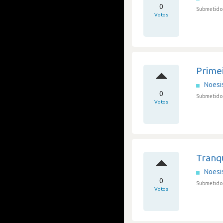
0
Submetido
Votos
Primei
Noesi
0
Submetido 
Votos
Tranq
Noesi
0
Submetido
Votos