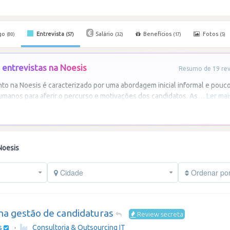
go
Entrevista
Salário
Benefícios
Fotos
(80)
(57)
(32)
(17)
(5)
entrevistas na Noesis
Resumo de 19 revi
o na Noesis é caracterizado por uma abordagem inicial informal e pouc
umanos para aferir o percurso e motivações dos candidatos. As
…
Ler mai
Noesis
Cidade
Ordenar po
ma gestão de candidaturas
Review secreta
s
·
Consultoria & Outsourcing IT