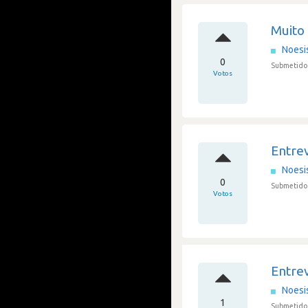
Muito
Noesi
0
Submetido
Votos
Entre
Noesi
0
Submetido
Votos
Entre
Noesi
1
Submetido