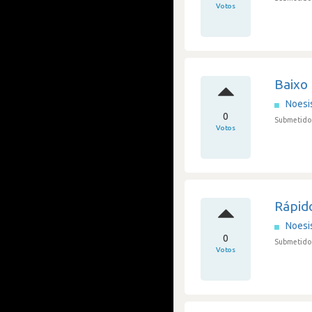
Votos
Baixo 
Noesi
0
Submetido
Votos
Rápid
Noesi
0
Submetido
Votos