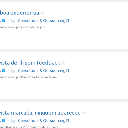
 boa experiencia
s
·
Consultoria & Outsourcing IT
 há 5 meses
por Gestor de projeto
vista de rh sem feedback
s
·
Consultoria & Outsourcing IT
 há 8 meses
por Programador de software
vista marcada, ninguém apareceu
s
·
Consultoria & Outsourcing IT
 há 10 meses
por Programador de software