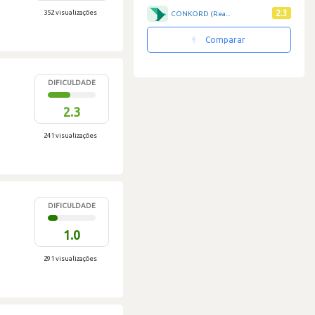
352 visualizações
2.3
CONKORD (Rea...
Comparar
DIFICULDADE
2.3
241 visualizações
DIFICULDADE
1.0
291 visualizações