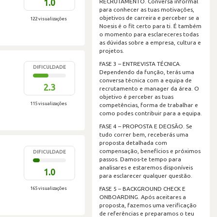
1.0
RECRUTAMENTO. Conversa informal
para conhecer as tuas motivações,
objetivos de carreira e perceber se a
122 visualizações
Noesis é o fit certo para ti. É também
o momento para esclareceres todas
as dúvidas sobre a empresa, cultura e
projetos.
FASE 3 – ENTREVISTA TÉCNICA.
DIFICULDADE
Dependendo da função, terás uma
conversa técnica com a equipa de
2.3
recrutamento e manager da área. O
objetivo é perceber as tuas
115 visualizações
competências, forma de trabalhar e
como podes contribuir para a equipa.
FASE 4 – PROPOSTA E DECISÃO. Se
tudo correr bem, receberás uma
proposta detalhada com
compensação, benefícios e próximos
DIFICULDADE
passos. Damos-te tempo para
analisares e estaremos disponíveis
1.0
para esclarecer qualquer questão.
165 visualizações
FASE 5 – BACKGROUND CHECK E
ONBOARDING. Após aceitares a
proposta, fazemos uma verificação
de referências e preparamos o teu