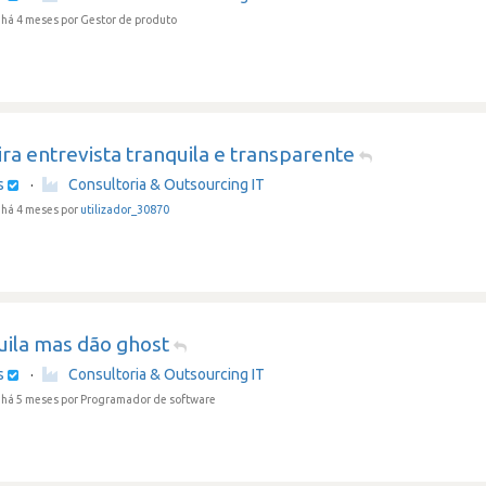
 há 4 meses
por Gestor de produto
ra entrevista tranquila e transparente
s
·
Consultoria & Outsourcing IT
há 4 meses por
utilizador_30870
uila mas dão ghost
s
·
Consultoria & Outsourcing IT
 há 5 meses
por Programador de software