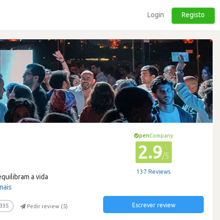
Login
Registo
pen
Company
2.9
/5
137 Reviews
quilibram a vida
mais
Escrever review
335
Pedir review (
5
)