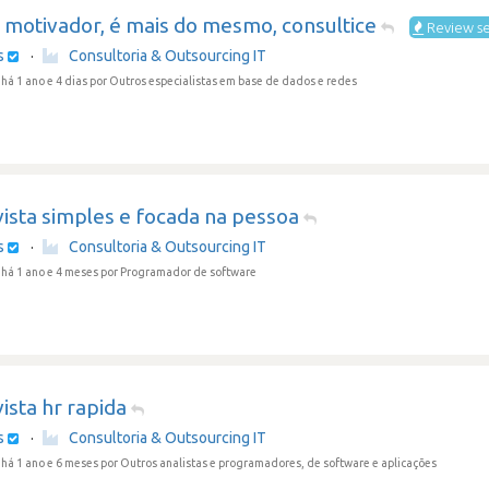
 motivador, é mais do mesmo, consultice
Review se
s
·
Consultoria & Outsourcing IT
há 1 ano e 4 dias
por Outros especialistas em base de dados e redes
ista simples e focada na pessoa
s
·
Consultoria & Outsourcing IT
há 1 ano e 4 meses
por Programador de software
ista hr rapida
s
·
Consultoria & Outsourcing IT
há 1 ano e 6 meses
por Outros analistas e programadores, de software e aplicações