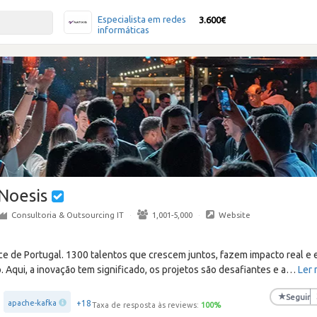
Especialista em redes
3.600€
informáticas
Noesis
Consultoria & Outsourcing IT
·
1,001-5,000
·
Website
 de Portugal. 1300 talentos que crescem juntos, fazem impacto real e e
. Aqui, a inovação tem significado, os projetos são desafiantes e a
…
Ler 
★
Seguir
+18
apache-kafka
Taxa de resposta às reviews:
100
%