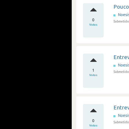
Pouco
Noesi
0
Submetido 
Votos
Entrev
Noesi
1
Submetido 
Votos
Entrev
Noesi
0
Submetido 
Votos