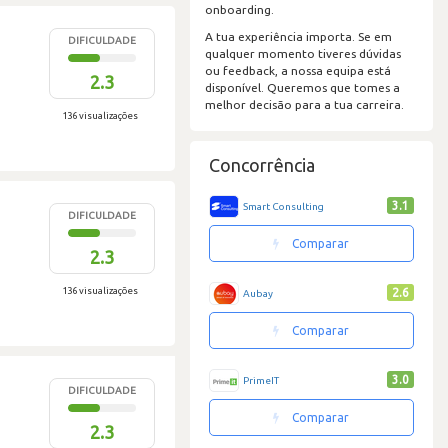
onboarding.
A tua experiência importa. Se em
DIFICULDADE
qualquer momento tiveres dúvidas
ou feedback, a nossa equipa está
2.3
disponível. Queremos que tomes a
melhor decisão para a tua carreira.
136 visualizações
Concorrência
3.1
Smart Consulting
DIFICULDADE
Comparar
2.3
136 visualizações
2.6
Aubay
Comparar
3.0
PrimeIT
DIFICULDADE
Comparar
2.3