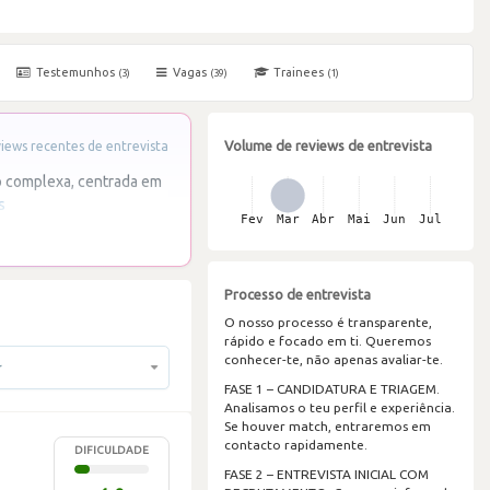
Testemunhos
Vagas
Trainees
(3)
(39)
(1)
Volume de reviews de entrevista
ews recentes de entrevista
o complexa, centrada em
s
Processo de entrevista
O nosso processo é transparente,
rápido e focado em ti. Queremos
conhecer-te, não apenas avaliar-te.
r
FASE 1 – CANDIDATURA E TRIAGEM.
Analisamos o teu perfil e experiência.
Se houver match, entraremos em
contacto rapidamente.
DIFICULDADE
FASE 2 – ENTREVISTA INICIAL COM