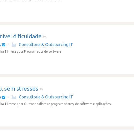
nível dificuldade
s
·
Consultoria & Outsourcing IT
 há 11 meses
por Programador de software
o, sem stresses
s
·
Consultoria & Outsourcing IT
 há 11 meses
por Outros analistas e programadores, de software e aplicações