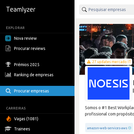
EXPLORAR
Nova review
Procurar reviews
27 updates mercado IT
Prémios 2025
Ranking de empresas
Procurar empresas
Somos o #1 Best Workplace
CARREIRAS
profissional com propósito
Vagas (1081)
amazon-web-services-aws
Trainees