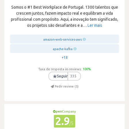
Somos o #1 Best Workplace de Portugal. 1300 talentos que
crescem juntos, fazem impacto real e equilibram a vida
profissional com propósito. Aqui, a inovação tem significado,
os projetos são desafiantes e a
…
Ler mais
amazon-web-services-aws
apache-kafka
+18
Taxa de resposta às reviews:
100
%
★
Seguir
335
Pedir review (
5
)
pen
Company
2.9
/5