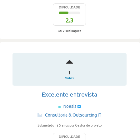
DIFICULDADE
2.3
606 visualizações
1
Votos
Excelente entrevista
Noesis
·
Consultoria & Outsourcing IT
Submetido há 5 anos
por Gestor de projeto
DIFICULDADE