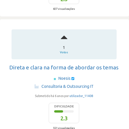
607 visualizações
1
Votos
Direta e clara na forma de abordar os temas
Noesis
·
Consultoria & Outsourcing IT
Submetido há 6 anos por
utilizador_11408
DIFICULDADE
2.3
551 visualizações