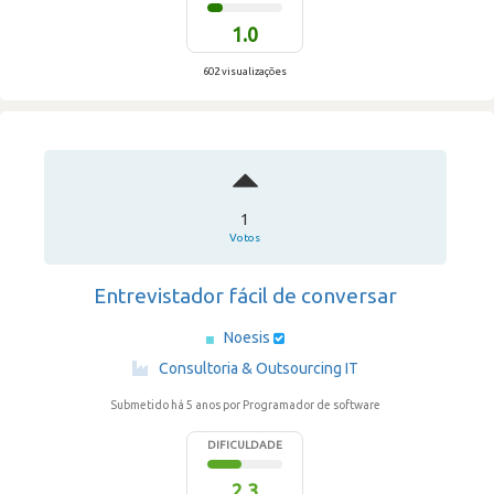
1.0
602 visualizações
1
Votos
Entrevistador fácil de conversar
Noesis
·
Consultoria & Outsourcing IT
Submetido há 5 anos
por Programador de software
DIFICULDADE
2.3