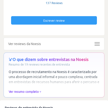
137 Reviews
Escrever review
Ver reviews da Noesis
Toggle
navigat
O que dizem sobre entrevistas na Noesis
Resumo de 19 reviews recentes de entrevista
O processo de recrutamento na Noesis é caracterizado por
uma abordagem inicial informal e pouco complexa, centrada
em entrevistas de recursos humanos para aferir o percurso e
motivações dos candidatos. As
…
Ler mais
Ver resumo completo