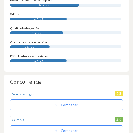
Reconhecimento e recompensa
61/100
Salário
50/100
Qualidade de gestão
47/100
Oportunidades de carreira
35/100
Dificuldade das entrevistas
50/100
Concorrência
2.3
Axians Portugal
Comparar
3.0
Celfocus
Comparar