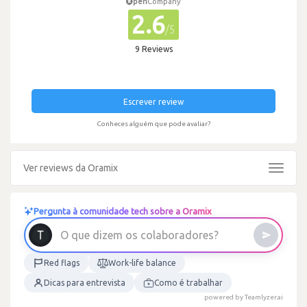
pen
Company
2.6
/5
9 Reviews
Escrever review
Conheces alguém que pode avaliar?
Ver reviews da Oramix
Toggle
navigat
Pergunta à comunidade tech sobre a Oramix
a
r
o
b
a
l
o
c
s
o
m
O
q
u
e
d
i
z
e
Red flags
Work-life balance
Dicas para entrevista
Como é trabalhar
powered by Teamlyzer.ai