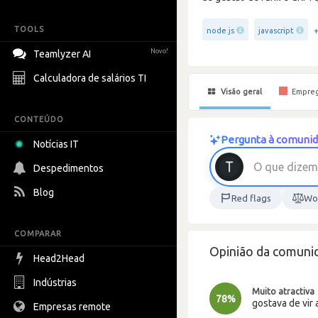
TOOLS
node.js
javascript
Novo!
Teamlyzer AI
Calculadora de salários TI
Visão geral
Empre
CONTEÚDO
Pergunta à comunid
Notícias IT
O
q
u
e
d
i
z
e
m
Despedimentos
Blog
Red flags
Wor
COMPARAR
Opinião da comuni
Head2Head
Indústrias
Muito atractiva
78%
gostava de vir 
Empresas remote