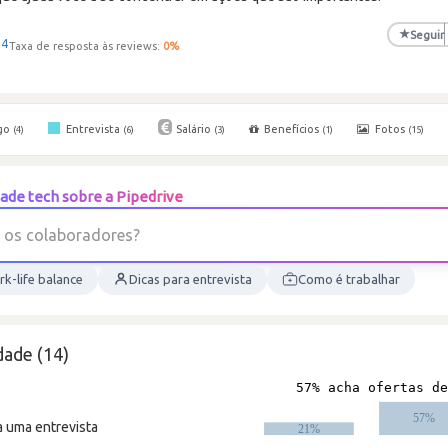
★
Seguir
+4
Taxa de resposta às reviews:
0
%
go
Entrevista
Salário
Benefícios
Fotos
(4)
(6)
(3)
(1)
(15)
ade tech sobre a Pipedrive
o
s
c
o
l
a
b
o
r
a
d
o
r
e
s
?
k-life balance
Dicas para entrevista
Como é trabalhar
dade (14)
a uma entrevista