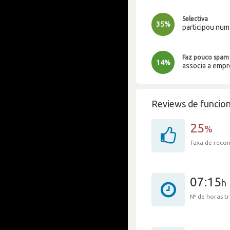
Selectiva
35%
participou nu
Faz pouco spam
14%
associa a emp
Reviews de funcion
25
%
Taxa de rec
07:15
h
Nº de horas 