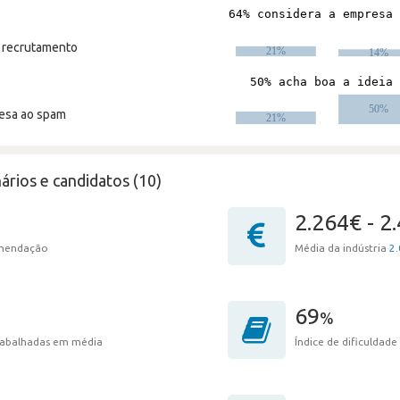
m recrutamento
resa ao spam
ários e candidatos (10)
2.264€ - 2
omendação
Média da indústria
2.
69
%
trabalhadas em média
Índice de dificuldade