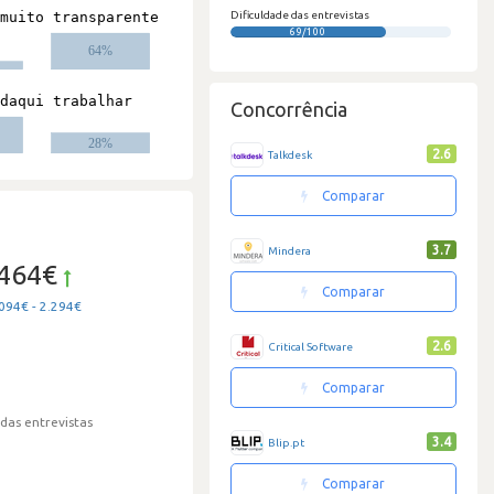
Dificuldade das entrevistas
69/100
Concorrência
2.6
Talkdesk
Comparar
3.7
Mindera
.464€
Comparar
094€ - 2.294€
2.6
Critical Software
Comparar
 das entrevistas
3.4
Blip.pt
Comparar