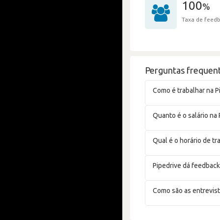
100
%
Taxa de feedb
Perguntas frequent
Como é trabalhar na P
Quanto é o salário na 
Qual é o horário de tr
Pipedrive dá feedback
Como são as entrevist