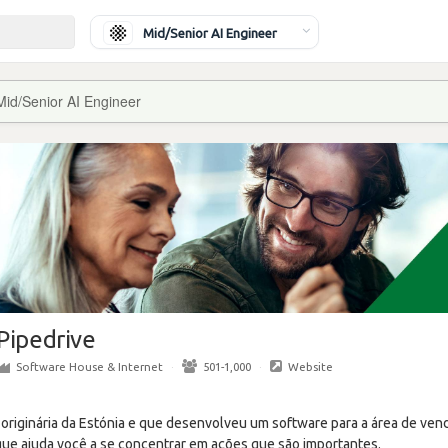
Mid/Senior AI Engineer
Mid/Senior AI Engineer
Pipedrive
Software House & Internet
·
501-1,000
·
Website
p originária da Estónia e que desenvolveu um software para a área de ve
que ajuda você a se concentrar em ações que são importantes.