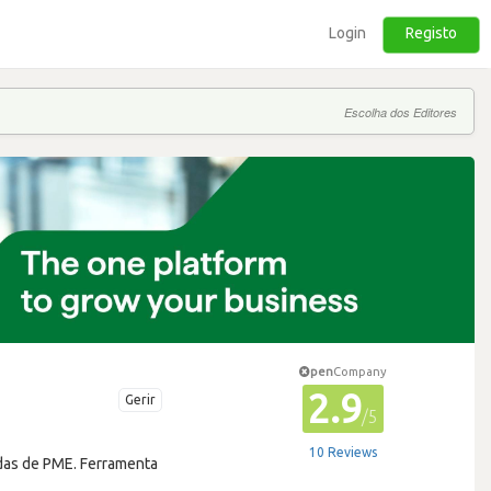
Login
Registo
Escolha dos Editores
pen
Company
2.9
Gerir
/5
10 Reviews
ndas de PME. Ferramenta