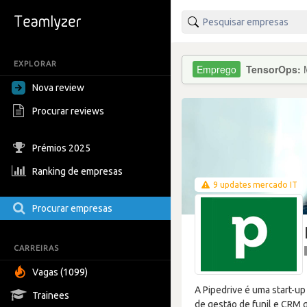
EXPLORAR
TensorOps:
Nova review
Procurar reviews
Prémios 2025
Ranking de empresas
9 updates mercado IT
Procurar empresas
CARREIRAS
Vagas (1099)
A Pipedrive é uma start-u
Trainees
de gestão de funil e CRM 