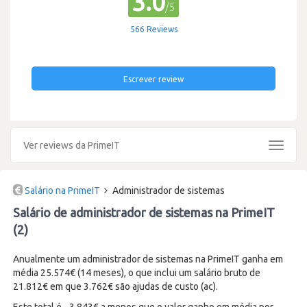
3.0
/5
566 Reviews
Escrever review
Ver reviews da PrimeIT
Toggle
navigat
Salário na PrimeIT
Administrador de sistemas
Salário de administrador de sistemas na PrimeIT
(2)
Anualmente um administrador de sistemas na PrimeIT ganha em
média 25.574€ (14 meses), o que inclui um salário bruto de
21.812€ em que 3.762€ são ajudas de custo (ac).