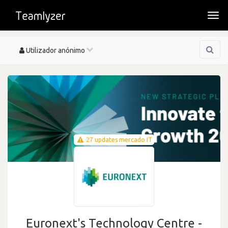
Togg
navi
Toggle
Utilizador anónimo
navigation
27 updates mercado IT
Euronext's Technology Centre -