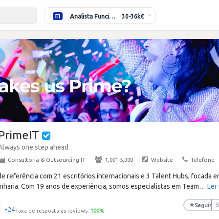
Analista Funcional (Híbrido)
30-36k€
PrimeIT
Always one step ahead
Consultoria & Outsourcing IT
·
1,001-5,000
·
Website
·
Telefone
 referência com 21 escritórios internacionais e 3 Talent Hubs, focada em
haria. Com 19 anos de experiência, somos especialistas em Team
…
Ler
★
Seguir
5
+24
Taxa de resposta às reviews:
100
%