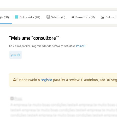
go
Entrevista
Salário
Benefícios
Fotos
(218)
(348)
(61)
(17)
(1
"Mais uma "consultora""
há 7 anos por um Programador de software
Sénior
na
PrimeIT
java
Erro:
É necessário o
registo
para ler a review. É anónimo, são 30 se