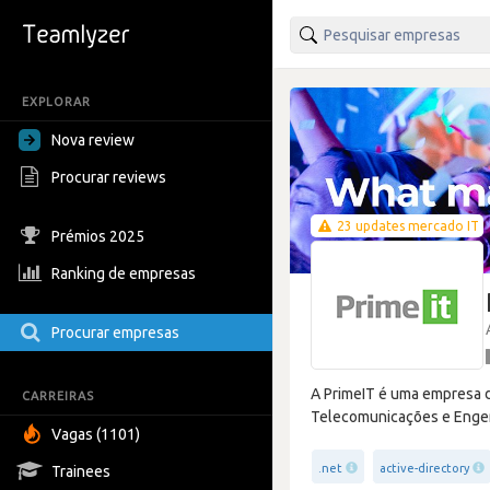
EXPLORAR
Nova review
Procurar reviews
23 updates mercado IT
Prémios 2025
Ranking de empresas
Procurar empresas
A PrimeIT é uma empresa de
CARREIRAS
Telecomunicações e Engen
Vagas (1101)
.net
active-directory
Trainees