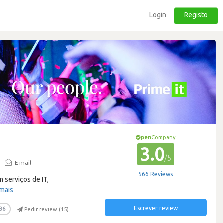
Login
Registo
pen
Company
3.0
/5
·
E-mail
566 Reviews
 serviços de IT,
 mais
Escrever review
36
Pedir review (
15
)