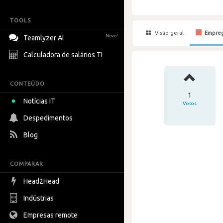
TOOLS
Visão geral
Empre
Novo!
Teamlyzer AI
Calculadora de salários TI
CONTEÚDO
1
Notícias IT
Votos
Despedimentos
Blog
COMPARAR
Head2Head
Indústrias
Empresas remote