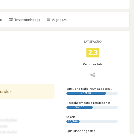
Testemunhos
Vagas
1)
(3)
(29)
SATISFAÇÃO
2.3
Recomendada
Equilíbrio trabalho/vida pessoal
gundos.
75/100
Reconhecimento e recompensa
50/100
Salário
25/100
Qualidade de gestão