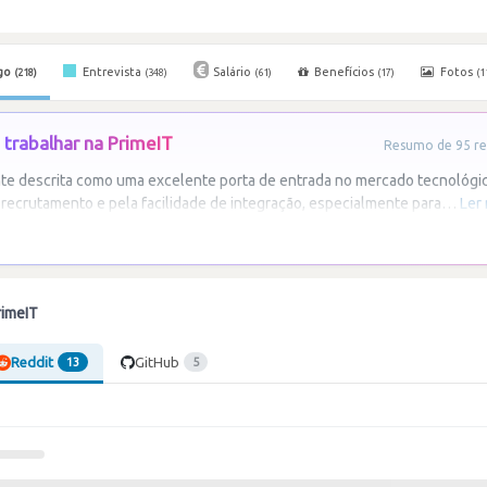
go
Entrevista
Salário
Benefícios
Fotos
(218)
(348)
(61)
(17)
(1
trabalhar na PrimeIT
Resumo de 95 re
te descrita como uma excelente porta de entrada no mercado tecnológi
recrutamento e pela facilidade de integração, especialmente para
…
Ler
rimeIT
Reddit
GitHub
13
5