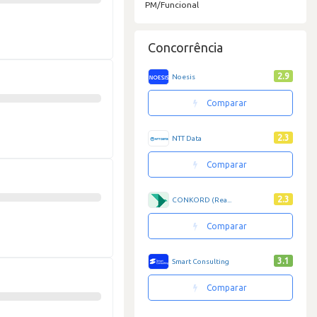
PM/Funcional
Concorrência
2.9
Noesis
Comparar
2.3
NTT Data
Comparar
2.3
CONKORD (Rea...
Comparar
3.1
Smart Consulting
Comparar