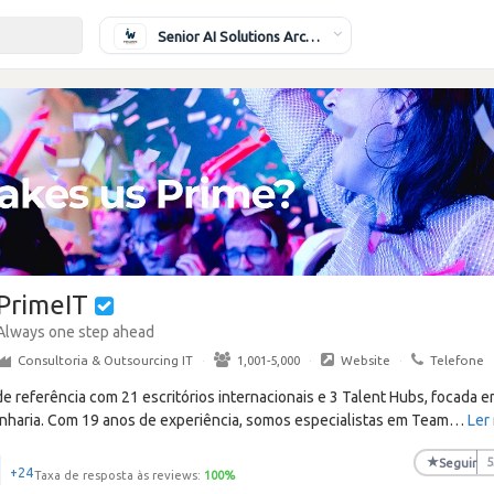
Senior AI Solutions Architect
PrimeIT
Always one step ahead
Consultoria & Outsourcing IT
·
1,001-5,000
·
Website
·
Telefone
 referência com 21 escritórios internacionais e 3 Talent Hubs, focada em
haria. Com 19 anos de experiência, somos especialistas em Team
…
Ler
★
Seguir
5
+24
Taxa de resposta às reviews:
100
%