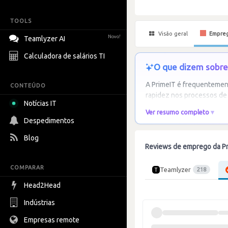
TOOLS
Visão geral
Empre
Novo!
Teamlyzer AI
Calculadora de salários TI
O que dizem sobre 
A PrimeIT é frequentemen
CONTEÚDO
rapidez nos processos de 
Notícias IT
Ver resumo completo
Despedimentos
Blog
Reviews de emprego da P
COMPARAR
Teamlyzer
218
Head2Head
Indústrias
Empresas remote