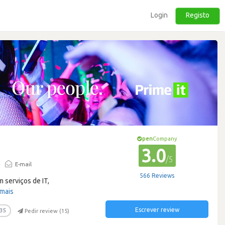
Login
Registo
pen
Company
3.0
/5
·
E-mail
566 Reviews
 serviços de IT,
 mais
Escrever review
35
Pedir review (
15
)