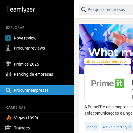
EXPLORAR
Nova review
Procurar reviews
23 updates mercado IT
Prémios 2025
Ranking de empresas
Procurar empresas
A PrimeIT é uma empresa de
CARREIRAS
Telecomunicações e Engen
Vagas (1099)
.net
active-directory
Trainees