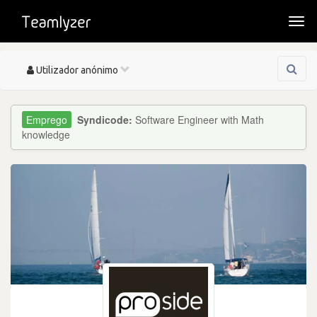
Togg
navi
Toggle
Utilizador anónimo
navigation
Syndicode:
Software Engineer with Math
knowledge