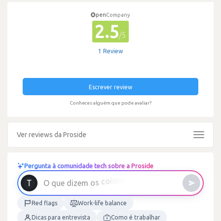
pen
Company
2.5
/5
1 Review
Escrever review
Conheces alguém que pode avaliar?
Ver reviews da Proside
Toggle
navigat
Pergunta à comunidade tech sobre a Proside
Red flags
Work-life balance
Dicas para entrevista
Como é trabalhar