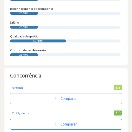
Reconhecimento e recompensa
25/100
Salário
25/100
Qualidade de gestão
50/100
Oportunidades de carreira
25/100
Concorrência
2.7
Farfetch
Comparar
3.0
OutSystems
Comparar