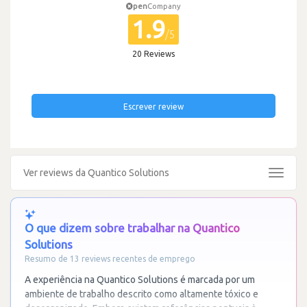
pen
Company
1.9
/5
20 Reviews
Escrever review
Ver reviews da Quantico Solutions
Toggle
navigat
O que dizem sobre trabalhar na Quantico
Solutions
Resumo de 13 reviews recentes de emprego
A experiência na Quantico Solutions é marcada por um
ambiente de trabalho descrito como altamente tóxico e