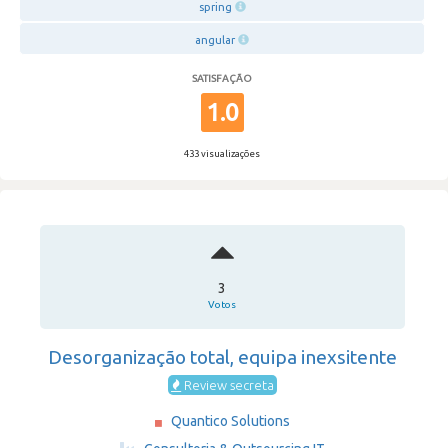
spring
angular
SATISFAÇÃO
1.0
433 visualizações
3
Votos
Desorganização total, equipa inexsitente
Review secreta
Quantico Solutions
·