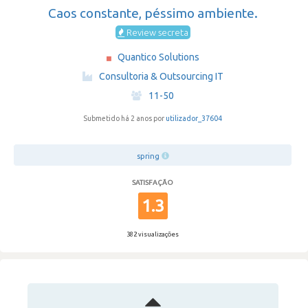
Caos constante, péssimo ambiente.
Review secreta
Quantico Solutions
·
Consultoria & Outsourcing IT
·
11-50
Submetido há 2 anos por
utilizador_37604
spring
SATISFAÇÃO
1.3
382 visualizações