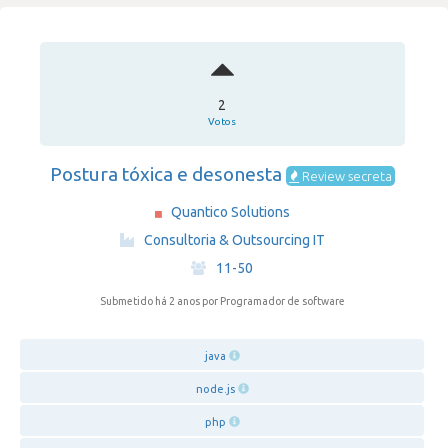
2
Votos
Postura tóxica e desonesta
Review secreta
Quantico Solutions
·
Consultoria & Outsourcing IT
·
11-50
Submetido há 2 anos
por Programador de software
java
node.js
php