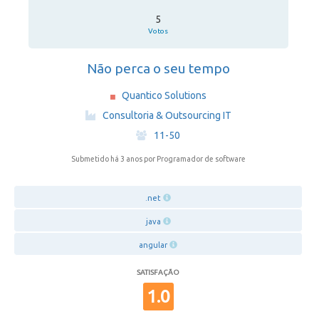
5
Votos
Não perca o seu tempo
Quantico Solutions
·
Consultoria & Outsourcing IT
·
11-50
Submetido há 3 anos
por Programador de software
.net
java
angular
SATISFAÇÃO
1.0