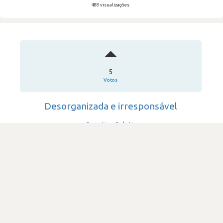
488 visualizações
5
Votos
Desorganizada e irresponsável
Quantico Solutions
·
Consultoria & Outsourcing IT
·
11-50
Submetido há 3 anos
por Designer, gráfico ou de comunicação e multimédia
adobe-xd
SATISFAÇÃO