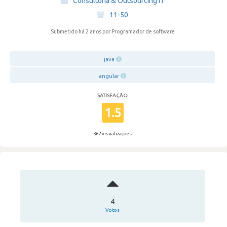
Consultoria & Outsourcing IT
·
11-50
Submetido há 2 anos
por Programador de software
java
angular
SATISFAÇÃO
1.5
362 visualizações
4
Votos