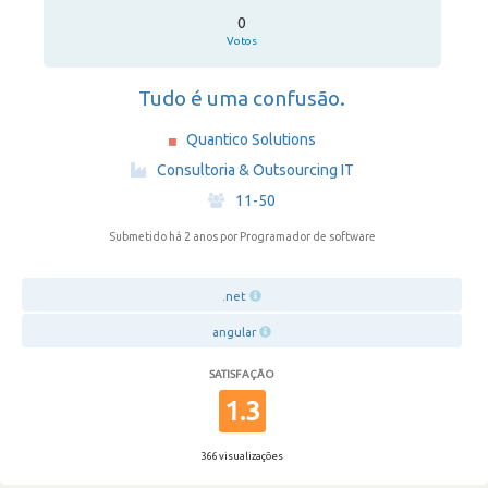
0
Votos
Tudo é uma confusão.
Quantico Solutions
·
Consultoria & Outsourcing IT
·
11-50
Submetido há 2 anos
por Programador de software
.net
angular
SATISFAÇÃO
1.3
366 visualizações