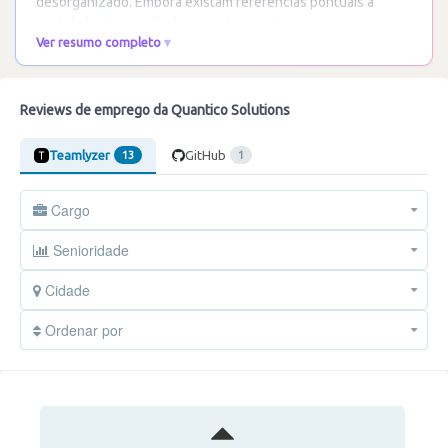
desorganizado. Embora existam referências pontuais à
qualidade técnica de alguns colegas e às
…
Ler mais
Ver resumo completo
Reviews de emprego da Quantico Solutions
Teamlyzer
GitHub
13
1
Cargo
Senioridade
Cidade
Ordenar por