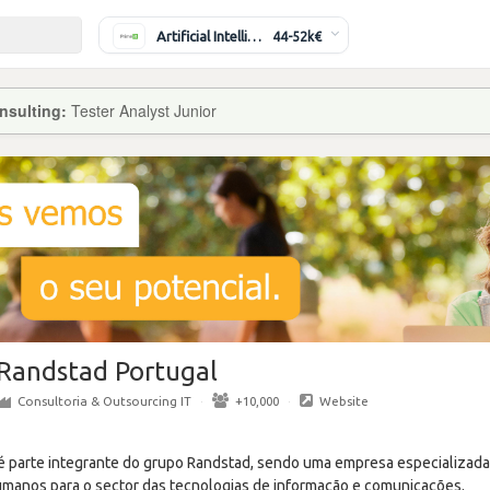
Artificial Intelligence Engineer
44-52k€
nsulting:
Tester Analyst Junior
Randstad Portugal
Consultoria & Outsourcing IT
·
+10,000
·
Website
é parte integrante do grupo Randstad, sendo uma empresa especializad
umanos para o sector das tecnologias de informação e comunicações.