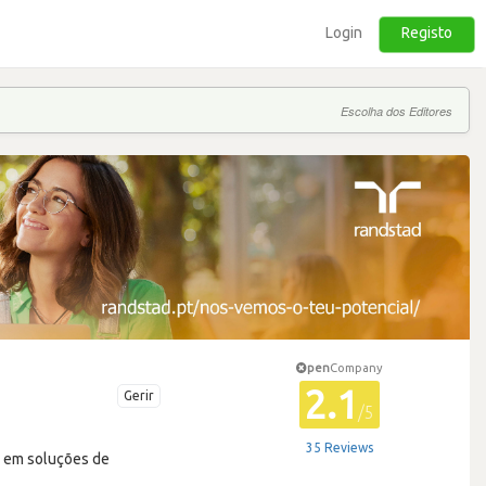
Login
Registo
Escolha dos Editores
pen
Company
2.1
Gerir
/5
35 Reviews
a em soluções de