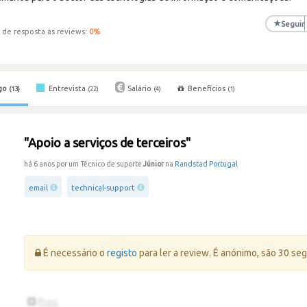
★
Seguir
 de resposta às reviews:
0
%
go
Entrevista
Salário
Benefícios
(13)
(22)
(4)
(1)
"Apoio a serviços de terceiros"
há 6 anos por um Técnico de suporte
Júnior
na
Randstad Portugal
email
technical-support
Erro:
É necessário o
registo
para ler a review. É anónimo, são 30 se