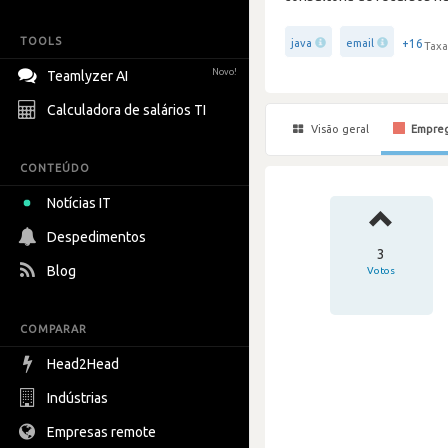
TOOLS
+16
java
email
Taxa
Novo!
Teamlyzer AI
Calculadora de salários TI
Visão geral
Empre
CONTEÚDO
Notícias IT
Despedimentos
3
Blog
Votos
COMPARAR
Head2Head
Indústrias
Empresas remote