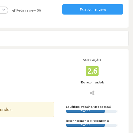
Escrever review
52
Pedir review (
0
)
SATISFAÇÃO
2.6
Não recomendada
Equilíbrio trabalho/vida pessoal
gundos.
75/100
Reconhecimento e recompensa
75/100