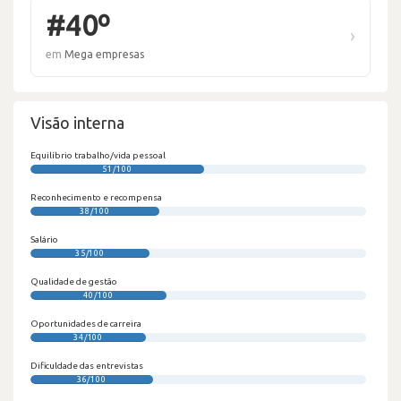
#40º
›
em
Mega empresas
Visão interna
Equilíbrio trabalho/vida pessoal
51/100
Reconhecimento e recompensa
38/100
Salário
35/100
Qualidade de gestão
40/100
Oportunidades de carreira
34/100
Dificuldade das entrevistas
36/100