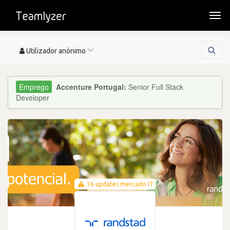
Togg
navi
Toggle
Utilizador anónimo
navigation
Accenture Portugal:
Senior Full Stack
Developer
16 updates mercado IT