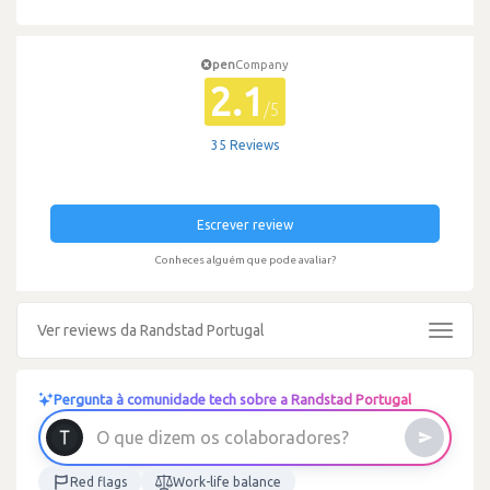
pen
Company
2.1
/5
35 Reviews
Escrever review
Conheces alguém que pode avaliar?
Ver reviews da Randstad Portugal
Toggle
navigat
Pergunta à comunidade tech sobre a Randstad Portugal
O
q
u
e
d
i
z
e
m
o
s
c
o
l
a
b
o
r
a
d
o
r
e
s
?
Red flags
Work-life balance