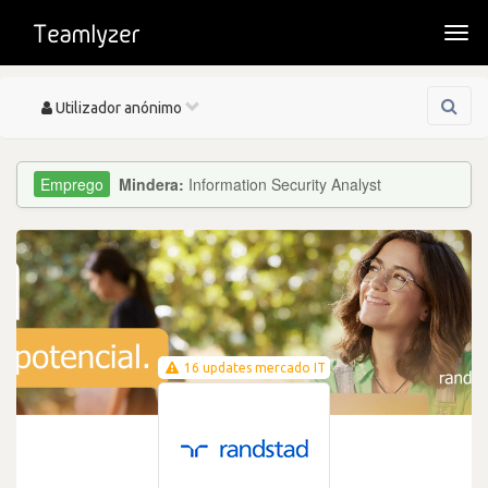
Togg
navi
Toggle
Utilizador anónimo
navigation
Mindera:
Information Security Analyst
16 updates mercado IT