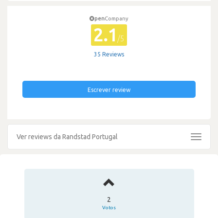
pen
Company
2.1
/5
35 Reviews
Escrever review
Ver reviews da Randstad Portugal
Toggle
navigat
2
Votos