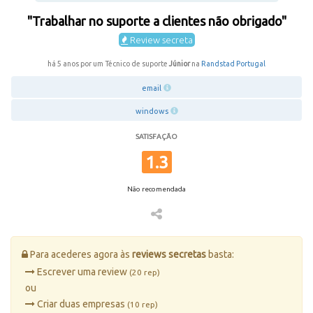
"Trabalhar no suporte a clientes não obrigado"
Review secreta
há 5 anos por um Técnico de suporte
Júnior
na
Randstad Portugal
email
windows
SATISFAÇÃO
1.3
Não recomendada
Para acederes agora às
reviews secretas
basta:
Escrever uma review
(20 rep)
ou
Criar duas empresas
(10 rep)